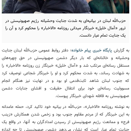
حزب‌الله لبنان در بیانیه‌ای به شدت جنایت وحشیانه رژیم صهیونیستی در
ترور «آمال خلیل» خبرنگار میدانی روزنامه «الاخبار» را محکوم کرد و آن را
یک جنایت تمام عیار دانست.
به گزارش
پایگاه خبری پیام خانواده
؛ دفتر روابط عمومی حزب‌الله لبنان جنایت
وحشیانه و خائنانه‌ای که بار دیگر دشمن صهیونیستی در حق چهره‌های
مستقل رسانه‌ای مرتکب شد و «آمال خلیل» خبرنگار زن روزنامه «الاخبار» را
به شهادت رساند، به شدت محکوم کرد و او را خبرنگار شجاعی توصیف کرد
که جنوب لبنان شاهد ثابت‌قدمی او بود و در نهایت نیز هنگام انجام
مسوولیت رسانه‌ای خود برای انتقال حقیقت و افشای جنایات دشمن
صهیونیستی به قافله شهدای خبرنگار پیوست.
به نوشته روزنامه «الاخبار»، حزب‌الله در بیانیه خود تاکید کرد، حمله عامدانه
به این خبرنگار که از مردم مقاوم جنوب بود و زخمی شدن همکارش «زینب
فرج» و ممانعت رژیم صهیونیستی از رسیدن امدادگران به آنها، در واقع یک
جنایت تمام عیار است که نشان می‌دهد دشمن صهیونیستی تا چه اندازه