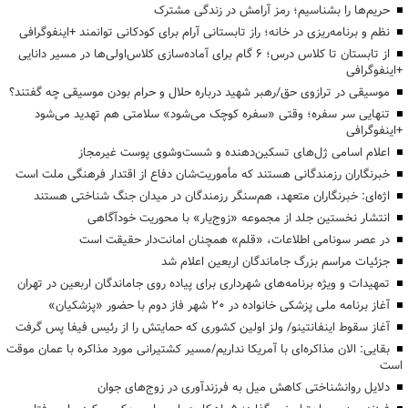
حریم‌ها را بشناسیم؛ رمز آرامش در زندگی مشترک
نظم و برنامه‌ریزی در خانه؛ راز تابستانی آرام برای کودکانی توانمند +اینفوگرافی
از تابستان تا کلاس درس؛ ۶ گام برای آماده‌سازی کلاس‌اولی‌ها در مسیر دانایی
+اینفوگرافی
موسیقی در ترازوی حق/رهبر شهید درباره حلال و حرام بودن موسیقی چه گفتند؟
تنهایی سر سفره؛ وقتی «سفره کوچک می‌شود» سلامتی هم تهدید می‌شود
+اینفوگرافی
اعلام اسامی ژل‌های تسکین‌دهنده و شست‌وشوی پوست غیرمجاز
خبرنگاران رزمندگانی هستند که مأموریت‌شان دفاع از اقتدار فرهنگی ملت است
اژه‌ای: خبرنگاران متعهد، هم‌سنگر رزمندگان در میدان جنگ شناختی هستند
انتشار نخستین جلد از مجموعه «زوج‌یار» با محوریت خودآگاهی
در عصر سونامی اطلاعات، «قلم» همچنان امانت‌دار حقیقت است
جزئیات مراسم بزرگ جاماندگان اربعین اعلام شد
تمهیدات و ویژه برنامه‌های شهرداری برای پیاده روی جاماندگان اربعین در تهران
آغاز برنامه ملی پزشکی خانواده در ۲۰ شهر فاز دوم با حضور «پزشکیان»
آغاز سقوط اینفانتینو/ ولز اولین کشوری که حمایتش را از رئیس فیفا پس گرفت
بقایی: الان مذاکره‌ای با آمریکا نداریم/مسیر کشتیرانی مورد مذاکره با عمان موقت
است
دلایل روانشناختی کاهش میل به فرزندآوری در زوج‌های جوان