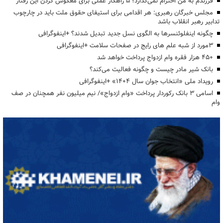
فرزندم به من احترام نمی‌گذارد؛ ۵ راهکار عملی برای معکوس کردن این رفتار
مجلس خبرگان رهبری: هر اقدامی برای استیفای حقوق ملت باید در چارچوب
تدابیر رهبر انقلاب باشد
چگونه اینفلوئنسرها به الگوی نسل جدید تبدیل شدند؟ +اینفوگرافی
3مورد از شبه علم های رایج در صفحات سلامت +اینفوگرافی
۴۵۰ هزار فقره وام ازدواج پرداخت خواهد شد
بانک شیر مادر چیست و چگونه فعالیت می‌کند؟
رویداد ملی «انتخاب جوان سال ۱۴۰۴» +اینفوگرافی
اسامی ۳ بانک رکوردار پرداخت «وام ازدواج»/ نیم میلیون نفر همچنان در صف
وام