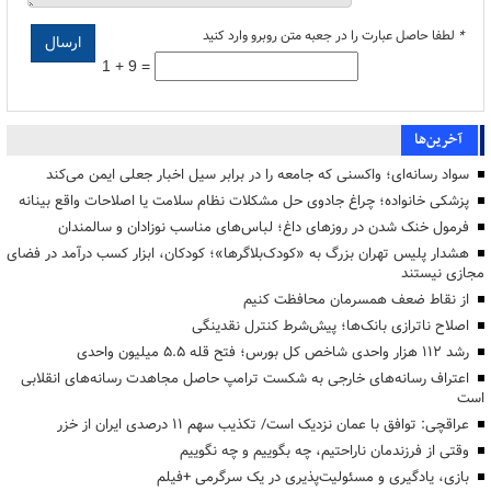
*
لطفا حاصل عبارت را در جعبه متن روبرو وارد کنید
1 + 9 =
آخرین‌ها
سواد رسانه‌ای؛ واکسنی که جامعه را در برابر سیل اخبار جعلی ایمن می‌کند
پزشکی خانواده؛ چراغ جادوی حل مشکلات نظام سلامت یا اصلاحات واقع بینانه
فرمول خنک شدن در روزهای داغ؛ لباس‌های مناسب نوزادان و سالمندان
هشدار پلیس تهران بزرگ به «کودک‌بلاگرها»؛ کودکان، ابزار کسب درآمد در فضای
مجازی نیستند
از نقاط ضعف همسرمان محافظت کنیم
اصلاح ناترازی بانک‌ها؛ پیش‌شرط کنترل نقدینگی
رشد ۱۱۲ هزار واحدی شاخص کل بورس؛ فتح قله ۵.۵ میلیون واحدی
اعتراف رسانه‌های خارجی به شکست ترامپ حاصل مجاهدت رسانه‌های انقلابی
است
عراقچی: توافق با عمان نزدیک است/ تکذیب سهم ۱۱ درصدی ایران از خزر
وقتی از فرزندمان ناراحتیم، چه بگوییم و چه نگوییم
بازی، یادگیری و مسئولیت‌پذیری در یک سرگرمی +فیلم