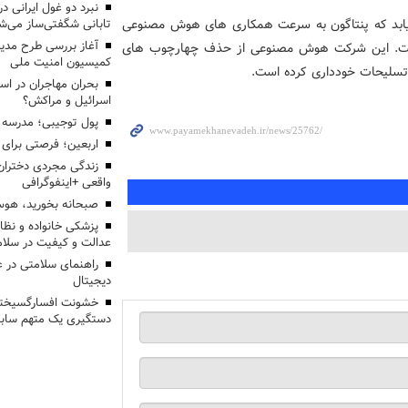
ابد که پنتاگون به سرعت همکاری های هوش مصنوعی
تابانی شگفتی‌ساز می‌ش
آغاز بررسی طرح مدیر
ه است. این شرکت هوش مصنوعی از حذف چهارچوب های
کمیسیون امنیت ملی
تسلیحات خودداری کرده است.
بحران مهاجران در اس
اسرائیل و مراکش؟
پول توجیبی؛ مدرسه 
اربعین؛ فرصتی برای 
زندگی مجردی دختران
واقعی +اینفوگرافی
صبحانه بخورید، هوس
پزشکی خانواده و نظا
عدالت و کیفیت در سلام
راهنمای سلامتی در 
دیجیتال
خشونت افسارگسیخته
دستگیری یک متهم سابقه