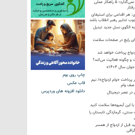
فرزندم به من احترام نمی‌گذارد؛ ۵ راهکار عملی
فتار
 هر اقدامی برای استیفای
ب تدابیر رهبر انقلاب باشد
به الگوی نسل جدید تبدیل
های رایج در صفحات سلامت
 و چگونه فعالیت می‌کند؟
رویداد ملی «انتخاب جوان سال ۱۴۰۴»
چاپ روی بوم
کوردار پرداخت «وام ازدواج»/ نیم
قاب عکس
 صف وام
دانلود افزونه های وردپرس
 در عصر دیجیتال
با این آبمیوه‌ها سلامت کنید
سنتی، گرمازدگی تابستان را
ید قبل از ازدواج از همسر
گرافی