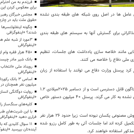
برای معکوس کردن این ر
ن عامل ها در اصل روی شبکه های طبقه بندی نشده
مجلس خبرگان رهبری:
حقوق ملت باید در چارچو
چگونه اینفلوئنسرها 
شدند؟ +اینفوگرافی
ذاکراتی برای گسترش آنها به سیستم های طبقه بندی
3مورد از شبه علم 
+اینفوگرافی
 مانند خلاصه سازی یادداشت های جلسات، تنظیم
۴۵۰ هزار فقره وام ازدواج پرداخت خواهد شد
ژی ملی دفاع را خلاصه می کنند.
بانک شیر مادر چیست
د پرسنل وزارت دفاع می توانند با استفاده از زبان
+اینفوگرافی
اسامی ۳ بانک ر
میلیون نفر همچنان در
چت بات هوش مصنوعی گوگل از طریق پورتال GenAI.mil پنتاگون قابل دسترسی است و از دسامبر ۲۰۲۵میلادی ۱.۲
روایت دوگانگی انسان
میلیون کارمند وزارت دفاع آن را برای انجام وظایف طبقه بندی نشده به کار می گرند. پرسنل ۴۰ میلیون دستور خاص
+اینفوگرافی
کلیه‌های سنگ‌ساز را 
با این شربت‌های طب 
طبق گزارش ها سرعت آموزش ها با به کارگیری عامل های هوش مصنوعی یکسان نبوده است زیرا حدود ۲۶ هزار نفر
فراری دهید +اینفوگرافی
نوعی را تکمیل کرده اند اما جلسات آتی به طور کامل رزرو شده
۱۱ سوال کلیدی که با
آینده‌تان بپرسید +اینفو
ذکور استفاده خواهند کرد.