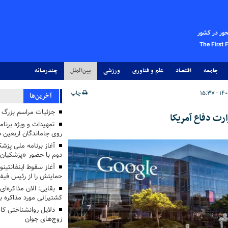
حور در کشور
The First 
جامعه
اقتصاد
علم و فناوری
ورزشی
بین‌الملل
چندرسانه
چاپ
آخرین‌ها
جزئیات مراسم بزرگ ج
رت دفاع آمریکا
تمهیدات و ویژه برنام
روی جاماندگان اربعین د
دوم با حضور «پزشکیان
آغاز سقوط اینفانتینو
حمایتش را از رئیس فی
بقایی: الان مذاکره‌ای
کشتیرانی مورد مذاکره 
دلایل روانشناختی کا
زوج‌های جوان