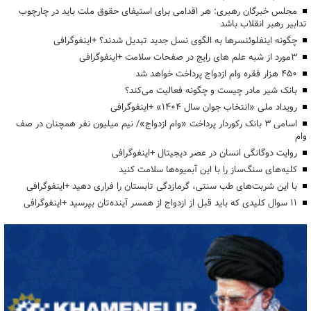
مجلس خبرگان رهبری: هر اقدامی برای استیفای حقوق ملت باید در چارچوب
تدابیر رهبر انقلاب باشد
چگونه اینفلوئنسرها به الگوی نسل جدید تبدیل شدند؟ +اینفوگرافی
3مورد از شبه علم های رایج در صفحات سلامت +اینفوگرافی
۴۵۰ هزار فقره وام ازدواج پرداخت خواهد شد
بانک شیر مادر چیست و چگونه فعالیت می‌کند؟
رویداد ملی «انتخاب جوان سال ۱۴۰۴» +اینفوگرافی
اسامی ۳ بانک رکوردار پرداخت «وام ازدواج»/ نیم میلیون نفر همچنان در صف
وام
روایت دوگانگی انسان در عصر دیجیتال +اینفوگرافی
کلیه‌های سنگ‌ساز را با این آبمیوه‌ها سلامت کنید
با این شربت‌های طب سنتی، گرمازدگی تابستان را فراری دهید +اینفوگرافی
۱۱ سوال کلیدی که باید قبل از ازدواج از همسر آینده‌تان بپرسید +اینفوگرافی