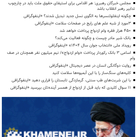
مجلس خبرگان رهبری: هر اقدامی برای استیفای حقوق ملت باید در چارچوب
تدابیر رهبر انقلاب باشد
چگونه اینفلوئنسرها به الگوی نسل جدید تبدیل شدند؟ +اینفوگرافی
3مورد از شبه علم های رایج در صفحات سلامت +اینفوگرافی
۴۵۰ هزار فقره وام ازدواج پرداخت خواهد شد
بانک شیر مادر چیست و چگونه فعالیت می‌کند؟
رویداد ملی «انتخاب جوان سال ۱۴۰۴» +اینفوگرافی
اسامی ۳ بانک رکوردار پرداخت «وام ازدواج»/ نیم میلیون نفر همچنان در صف
وام
روایت دوگانگی انسان در عصر دیجیتال +اینفوگرافی
کلیه‌های سنگ‌ساز را با این آبمیوه‌ها سلامت کنید
با این شربت‌های طب سنتی، گرمازدگی تابستان را فراری دهید +اینفوگرافی
۱۱ سوال کلیدی که باید قبل از ازدواج از همسر آینده‌تان بپرسید +اینفوگرافی