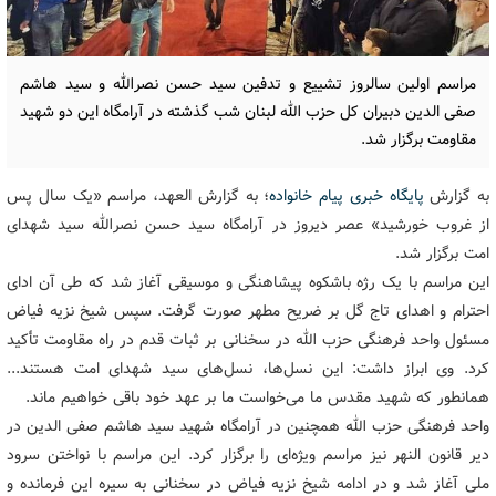
مراسم اولین سالروز تشییع و تدفین سید حسن نصرالله و سید هاشم
صفی الدین دبیران کل حزب الله لبنان شب گذشته در آرامگاه این دو شهید
مقاومت برگزار شد.
به گزارش
پایگاه خبری پیام خانواده
؛ به گزارش العهد، مراسم «یک سال پس
از غروب خورشید» عصر دیروز در آرامگاه سید حسن نصرالله سید شهدای
امت برگزار شد.
این مراسم با یک رژه باشکوه پیشاهنگی و موسیقی آغاز شد که طی آن ادای
احترام و اهدای تاج گل بر ضریح مطهر صورت گرفت. سپس شیخ نزیه فیاض
مسئول واحد فرهنگی حزب الله در سخنانی بر ثبات قدم در راه مقاومت تأکید
کرد. وی ابراز داشت: این نسل‌ها، نسل‌های سید شهدای امت هستند...
همانطور که شهید مقدس ما می‌خواست ما بر عهد خود باقی خواهیم ماند.
واحد فرهنگی حزب الله همچنین در آرامگاه شهید سید هاشم صفی الدین در
دیر قانون النهر نیز مراسم ویژه‌ای را برگزار کرد. این مراسم با نواختن سرود
ملی آغاز شد و در ادامه شیخ نزیه فیاض در سخنانی به سیره این فرمانده و