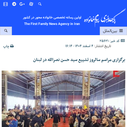
اولین رسانه تخصصی خانواده محور در کشور
The First Family News Agency in Iran
بین‌الملل
کد خبر: 25621
تاریخ انتشار:
۴ اسفند ۱۴۰۴ - ۱۶:۱۴
چاپ
برگزاری مراسم سالروز تشییع سید حسن نصرالله در لبنان