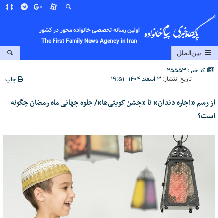
اولین رسانه تخصصی خانواده محور در کشور
The First Family News Agency in Iran
بین‌الملل
کد خبر: 25553
تاریخ انتشار:
۳ اسفند ۱۴۰۴ - ۱۹:۵۱
چاپ
از رسم «اجاره دندان» تا «جشن کویتی‌ها»/ جلوه جهانی ماه رمضان چگونه
است؟