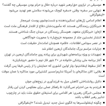
موسیقی در ترازوی حق/رهبر شهید درباره حلال و حرام بودن موسیقی چه گفتند؟
تنهایی سر سفره؛ وقتی «سفره کوچک می‌شود» سلامتی هم تهدید می‌شود
+اینفوگرافی
اعلام اسامی ژل‌های تسکین‌دهنده و شست‌وشوی پوست غیرمجاز
خبرنگاران رزمندگانی هستند که مأموریت‌شان دفاع از اقتدار فرهنگی ملت است
اژه‌ای: خبرنگاران متعهد، هم‌سنگر رزمندگان در میدان جنگ شناختی هستند
انتشار نخستین جلد از مجموعه «زوج‌یار» با محوریت خودآگاهی
در عصر سونامی اطلاعات، «قلم» همچنان امانت‌دار حقیقت است
جزئیات مراسم بزرگ جاماندگان اربعین اعلام شد
تمهیدات و ویژه برنامه‌های شهرداری برای پیاده روی جاماندگان اربعین در تهران
آغاز برنامه ملی پزشکی خانواده در ۲۰ شهر فاز دوم با حضور «پزشکیان»
آغاز سقوط اینفانتینو/ ولز اولین کشوری که حمایتش را از رئیس فیفا پس گرفت
بقایی: الان مذاکره‌ای با آمریکا نداریم/مسیر کشتیرانی مورد مذاکره با عمان موقت
است
دلایل روانشناختی کاهش میل به فرزندآوری در زوج‌های جوان
فرزندم به من احترام نمی‌گذارد؛ ۵ راهکار عملی برای معکوس کردن این رفتار
مجلس خبرگان رهبری: هر اقدامی برای استیفای حقوق ملت باید در چارچوب
تدابیر رهبر انقلاب باشد
چگونه اینفلوئنسرها به الگوی نسل جدید تبدیل شدند؟ +اینفوگرافی