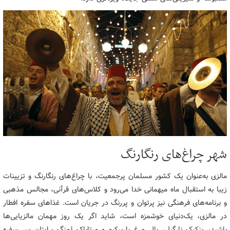
شهر چراغ‌های رنگارنگ
مالزی به‌عنوان یک کشور مسلمان پرجمعیت، با چراغ‌های رنگارنگ و تزیینات
زیبا به استقبال ماه میهمانی خدا می‌رود و کلاس‌های قرآنی، مجالس مذهبی
و برنامه‌های فرهنگی نیز پرتوان و پررنگ در جریان است. غذاهای سفره افطار
در مالزی، یک‌دنیای خوشمزه است، شاید اگر یک روز مهمان مالزیایی‌ها
باشید، پنکیک نارگیل، بال مرغ باربیکیو و مرتاباک لمنگ برایتان سر سفره