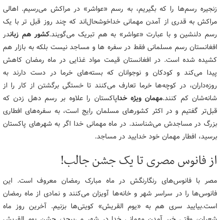
زنجیره رسم‌ها را که بگیریم، به‌ رسم «عواشر» در مراکش می‌رسیم. اهالی
مراکش به قدری از آمدن مهمانی خداخوشحال‌اند که چند روز قبل تر با یک
رسم دلنشین و با عبارت «عواشر» به هم تبریک می‌گویند.
کشور هم زبان
در
افغانستان رسم مسلمانی فقط در سفره ها و مساجد نیست بلکه به بازار هم
کشیده شده است. در افغانستان قیمت مواد غذایی در ماه رمضان کاهش
پیدا می‌کند و کودکان و نوجوانان که بسته‌های خرما در دست دارند به
روزه‌داران، در کوچه‌ها خرما تعارف می‌کنند تا خستگی برگشتن از کار را از
شانه‌شان کم کنند.
مهمان ویژه خدا
پاکستان را علاوه بر رسم دهل زدن که
قبل‌تر گفتیم و در اکثر کشورهای مسلمان رایج است، به سفره‌های افطاری
بزرگ در مساجدش می‌شناسند. در ماه مهمانی خدا اگر به شهرهای پاکستان
برسید، افطار مهمان خود خدایید در مساجد.
از فانوس مصری تا یک‌ جشن جالب!
مصر با فانوس‌های رنگارنگش در ماه مبارک رمضان معروف است. این
فانوس‌ها را در سراسر شهر و خانه‌ها آویزان می‌کنند و نمادی از ماه رمضان
است.بیایید سری هم به «یوم القریش» کویتی‌ها بزنیم. آخرین روز ماه
شعبان، وقتی خبر آمدن مهمانی خدا در شهر می‌پیچد، جشن یوم القریش