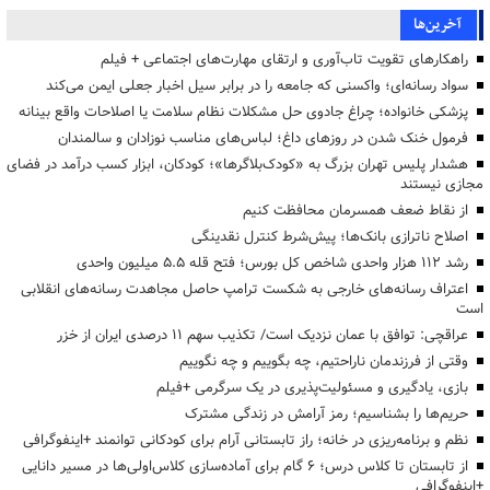
آخرین‌ها
راهکارهای تقویت تاب‌آوری و ارتقای مهارت‌های اجتماعی + فیلم
سواد رسانه‌ای؛ واکسنی که جامعه را در برابر سیل اخبار جعلی ایمن می‌کند
پزشکی خانواده؛ چراغ جادوی حل مشکلات نظام سلامت یا اصلاحات واقع بینانه
فرمول خنک شدن در روزهای داغ؛ لباس‌های مناسب نوزادان و سالمندان
هشدار پلیس تهران بزرگ به «کودک‌بلاگرها»؛ کودکان، ابزار کسب درآمد در فضای
مجازی نیستند
از نقاط ضعف همسرمان محافظت کنیم
اصلاح ناترازی بانک‌ها؛ پیش‌شرط کنترل نقدینگی
رشد ۱۱۲ هزار واحدی شاخص کل بورس؛ فتح قله ۵.۵ میلیون واحدی
اعتراف رسانه‌های خارجی به شکست ترامپ حاصل مجاهدت رسانه‌های انقلابی
است
عراقچی: توافق با عمان نزدیک است/ تکذیب سهم ۱۱ درصدی ایران از خزر
وقتی از فرزندمان ناراحتیم، چه بگوییم و چه نگوییم
بازی، یادگیری و مسئولیت‌پذیری در یک سرگرمی +فیلم
حریم‌ها را بشناسیم؛ رمز آرامش در زندگی مشترک
نظم و برنامه‌ریزی در خانه؛ راز تابستانی آرام برای کودکانی توانمند +اینفوگرافی
از تابستان تا کلاس درس؛ ۶ گام برای آماده‌سازی کلاس‌اولی‌ها در مسیر دانایی
+اینفوگرافی