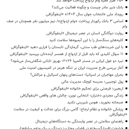
۴۵۰ هزار فقره وام ازدواج پرداخت خواهد شد
بانک شیر مادر چیست و چگونه فعالیت می‌کند؟
رویداد ملی «انتخاب جوان سال ۱۴۰۴» +اینفوگرافی
اسامی ۳ بانک رکوردار پرداخت «وام ازدواج»/ نیم میلیون نفر همچنان در صف
وام
روایت دوگانگی انسان در عصر دیجیتال +اینفوگرافی
کلیه‌های سنگ‌ساز را با این آبمیوه‌ها سلامت کنید
با این شربت‌های طب سنتی، گرمازدگی تابستان را فراری دهید +اینفوگرافی
۱۱ سوال کلیدی که باید قبل از ازدواج از همسر آینده‌تان بپرسید +اینفوگرافی
نبرد دو غول ایرانی در مستر المپیا ۲۰۲۶؛ بهروز تابانی شگفتی‌ساز می‌شود؟
آغاز بررسی طرح مدیریت ایران بر تنگه هرمز در کمیسیون امنیت ملی
بحران مهاجران در اسپانیا؛ دست‌های پنهان اسرائیل و مراکش؟
پول توجیبی؛ مدرسه کوچک مدیریت مالی
اربعین؛ فرصتی برای تحکیم خانواده +اینفوگرافی
زندگی مجردی دختران؛ انتخابی نوین، چالش های واقعی +اینفوگرافی
صبحانه بخورید، هوس شیرینی نکنید
پزشکی خانواده و نظام ارجاع؛ گامی بزرگ برای عدالت و کیفیت در سلامت
+اینفوگرافی
راهنمای سلامتی در عصر وابستگی به دستگاه‌های دیجیتال
خشونت افسارگسیخته در فضای مجازی؛ دستگیری یک متهم سابقه‌دار