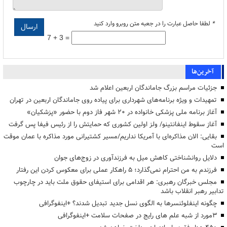
*
لطفا حاصل عبارت را در جعبه متن روبرو وارد کنید
7 + 3 =
آخرین‌ها
جزئیات مراسم بزرگ جاماندگان اربعین اعلام شد
تمهیدات و ویژه برنامه‌های شهرداری برای پیاده روی جاماندگان اربعین در تهران
آغاز برنامه ملی پزشکی خانواده در ۲۰ شهر فاز دوم با حضور «پزشکیان»
آغاز سقوط اینفانتینو/ ولز اولین کشوری که حمایتش را از رئیس فیفا پس گرفت
بقایی: الان مذاکره‌ای با آمریکا نداریم/مسیر کشتیرانی مورد مذاکره با عمان موقت
است
دلایل روانشناختی کاهش میل به فرزندآوری در زوج‌های جوان
فرزندم به من احترام نمی‌گذارد؛ ۵ راهکار عملی برای معکوس کردن این رفتار
مجلس خبرگان رهبری: هر اقدامی برای استیفای حقوق ملت باید در چارچوب
تدابیر رهبر انقلاب باشد
چگونه اینفلوئنسرها به الگوی نسل جدید تبدیل شدند؟ +اینفوگرافی
3مورد از شبه علم های رایج در صفحات سلامت +اینفوگرافی