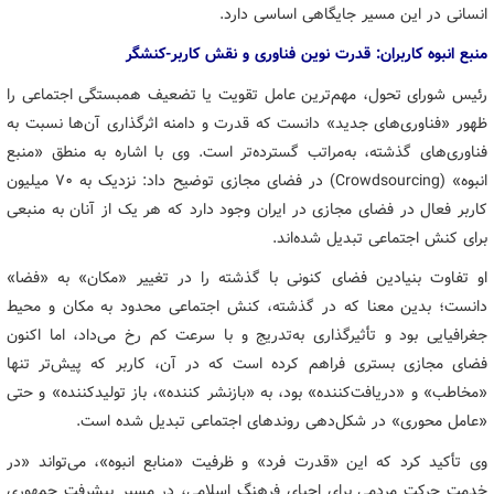
انسانی در این مسیر جایگاهی اساسی دارد.
منبع انبوه کاربران: قدرت نوین فناوری و نقش کاربر-کنشگر
رئیس شورای تحول، مهم‌ترین عامل تقویت یا تضعیف همبستگی اجتماعی را
ظهور «فناوری‌های جدید» دانست که قدرت و دامنه اثرگذاری آن‌ها نسبت به
فناوری‌های گذشته، به‌مراتب گسترده‌تر است. وی با اشاره به منطق «منبع
انبوه» (Crowdsourcing) در فضای مجازی توضیح داد: نزدیک به ۷۰ میلیون
کاربر فعال در فضای مجازی در ایران وجود دارد که هر یک از آنان به منبعی
برای کنش اجتماعی تبدیل شده‌اند.
او تفاوت بنیادین فضای کنونی با گذشته را در تغییر «مکان» به «فضا»
دانست؛ بدین معنا که در گذشته، کنش اجتماعی محدود به مکان و محیط
جغرافیایی بود و تأثیرگذاری به‌تدریج و با سرعت کم رخ می‌داد، اما اکنون
فضای مجازی بستری فراهم کرده است که در آن، کاربر که پیش‌تر تنها
«مخاطب» و «دریافت‌کننده» بود، به «بازنشر کننده»، باز تولیدکننده» و حتی
«عامل محوری» در شکل‌دهی روندهای اجتماعی تبدیل شده است.
وی تأکید کرد که این «قدرت فرد» و ظرفیت «منابع انبوه»، می‌تواند «در
خدمت حرکت مردمی برای احیای فرهنگ اسلامی، در مسیر پیشرفت جمهوری