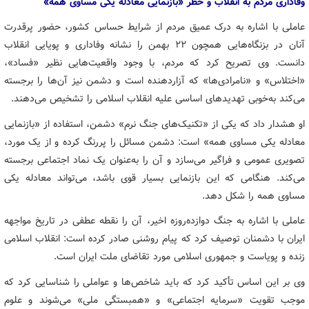
وفاداری مردم به انقلاب و خطر «بازنمایی معادله یکی مساوی همه
»
عاملی با اشاره به درک عمیق مردم از شرایط حساس کشور، حضور پرقدرت
آنان در بزنگاه‌هایی همچون ۲۲ بهمن را نشانه وفاداری و پویایی انقلاب
دانست. وی تصریح کرد که مردم، با وجود واقعیت‌هایی نظیر «فساد»،
«اختلاس» و «نامرادی‌ها» که آزاردهنده است و دشمن نیز آن‌ها را برجسته
می‌کند به‌خوبی تهدیدهای اساسی علیه انقلاب اسلامی را تشخیص می‌دهند.
او هشدار داد که یکی از «تکنیک‌های جنگ نرم» دشمن، استفاده از «بازنمایی
معادله یکی مساوی همه» است: دشمن مسائل را پررنگ کرده و از یک مورد،
تصویری عمومی و فراگیر می‌سازد و آن را به‌عنوان یک نماد اجتماعی برجسته
می‌کند. هنگامی که این بازنمایی بسیار قوی باشد، می‌تواند معادله یکی
مساوی همه را شکل دهد.
عاملی با اشاره به جنگ دوازده‌روزه اخیر، آن را نقطه عطفی در تاریخ مواجهه
ایران با دشمنان توصیف کرد که پیام روشنی صادر کرده است: انقلاب اسلامی
زنده و پویاست و جمهوری اسلامی مورد تقاضای ملت ایران است.
وی بر این اساس تأکید کرد که باید شاخص‌ها و عواملی را شناسایی کرد که
موجب تقویت «سرمایه اجتماعی» و «همبستگی ملی» می‌شوند و علوم