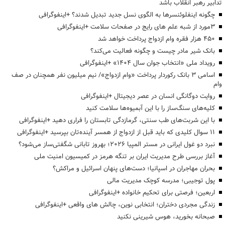
تدابیر رهبر انقلاب باشد
چگونه اینفلوئنسرها به الگوی نسل جدید تبدیل شدند؟ +اینفوگرافی
3مورد از شبه علم های رایج در صفحات سلامت +اینفوگرافی
۴۵۰ هزار فقره وام ازدواج پرداخت خواهد شد
بانک شیر مادر چیست و چگونه فعالیت می‌کند؟
رویداد ملی «انتخاب جوان سال ۱۴۰۴» +اینفوگرافی
اسامی ۳ بانک رکوردار پرداخت «وام ازدواج»/ نیم میلیون نفر همچنان در صف
وام
روایت دوگانگی انسان در عصر دیجیتال +اینفوگرافی
کلیه‌های سنگ‌ساز را با این آبمیوه‌ها سلامت کنید
با این شربت‌های طب سنتی، گرمازدگی تابستان را فراری دهید +اینفوگرافی
۱۱ سوال کلیدی که باید قبل از ازدواج از همسر آینده‌تان بپرسید +اینفوگرافی
نبرد دو غول ایرانی در مستر المپیا ۲۰۲۶؛ بهروز تابانی شگفتی‌ساز می‌شود؟
آغاز بررسی طرح مدیریت ایران بر تنگه هرمز در کمیسیون امنیت ملی
بحران مهاجران در اسپانیا؛ دست‌های پنهان اسرائیل و مراکش؟
پول توجیبی؛ مدرسه کوچک مدیریت مالی
اربعین؛ فرصتی برای تحکیم خانواده +اینفوگرافی
زندگی مجردی دختران؛ انتخابی نوین، چالش های واقعی +اینفوگرافی
صبحانه بخورید، هوس شیرینی نکنید