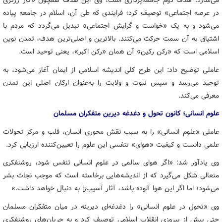
می‌سازد. هدف دوم جامعه‌پردازی است، وی این هدف همچون «کار زرگری
در عرصه اجتماعی» توصیف کرد؛ فرایندی که طی آن، اسلام در جامعه پیاده
می‌شود و به یک «خواست و گرایش اجتماعی» تبدیل می‌گردد که مردم با
اشتیاق به آن سمت حرکت می‌کنند. بالاترین و اصلی‌ترین هدف، تمدن نوین
اسلامی است که «رکن رکین» آن همان «رکن اکبر»، یعنی توحید است.
عاملی توضیح داد: این طرح کلی اندیشه اسلامی از ایمان آغاز می‌شود، به
توحید می‌رسد و سپس نبوت و ولایت را به‌عنوان ارکان اصلی این تمدن
معرفی می‌کند.
علوم انسانی؛ کانون تحول و دغدغه دیرین متفکران مسلمان
عاملی «علوم انسانی» را به سبب نقش محوری انسان، قلب و مرکز تحولات
علمی دانست و کیفیت «هوای» تنفسی این علوم را تعیین‌کننده ارزیابی کرد.
وی یادآور شد: «اگر هوای سالمی در علوم انسانی تنفس شود، روشنفکری
متعالی شکل می‌گیرد که از اندیشه‌هایی برخاسته است که موجب نجات بشر
می‌شود؛ اما اگر این هوا آلوده باشد، آثار آسیب‌زا به دنبال خواهد داشت.»
وی «تحول در علوم انسانی» را دغدغه‌ای دیرینه در میان متفکران مسلمان
حتی پیش از پیروزی انقلاب اسلامی توصیف کرد و به جریان‌های روشنفکری