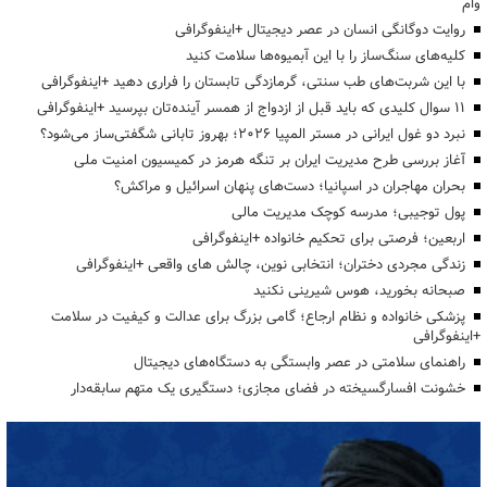
وام
روایت دوگانگی انسان در عصر دیجیتال +اینفوگرافی
کلیه‌های سنگ‌ساز را با این آبمیوه‌ها سلامت کنید
با این شربت‌های طب سنتی، گرمازدگی تابستان را فراری دهید +اینفوگرافی
۱۱ سوال کلیدی که باید قبل از ازدواج از همسر آینده‌تان بپرسید +اینفوگرافی
نبرد دو غول ایرانی در مستر المپیا ۲۰۲۶؛ بهروز تابانی شگفتی‌ساز می‌شود؟
آغاز بررسی طرح مدیریت ایران بر تنگه هرمز در کمیسیون امنیت ملی
بحران مهاجران در اسپانیا؛ دست‌های پنهان اسرائیل و مراکش؟
پول توجیبی؛ مدرسه کوچک مدیریت مالی
اربعین؛ فرصتی برای تحکیم خانواده +اینفوگرافی
زندگی مجردی دختران؛ انتخابی نوین، چالش های واقعی +اینفوگرافی
صبحانه بخورید، هوس شیرینی نکنید
پزشکی خانواده و نظام ارجاع؛ گامی بزرگ برای عدالت و کیفیت در سلامت
+اینفوگرافی
راهنمای سلامتی در عصر وابستگی به دستگاه‌های دیجیتال
خشونت افسارگسیخته در فضای مجازی؛ دستگیری یک متهم سابقه‌دار