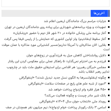
آخرین‌ها
جزئیات مراسم بزرگ جاماندگان اربعین اعلام شد
تمهیدات و ویژه برنامه‌های شهرداری برای پیاده روی جاماندگان اربعین در تهران
آغاز برنامه ملی پزشکی خانواده در ۲۰ شهر فاز دوم با حضور «پزشکیان»
آغاز سقوط اینفانتینو/ ولز اولین کشوری که حمایتش را از رئیس فیفا پس گرفت
بقایی: الان مذاکره‌ای با آمریکا نداریم/مسیر کشتیرانی مورد مذاکره با عمان موقت
است
دلایل روانشناختی کاهش میل به فرزندآوری در زوج‌های جوان
فرزندم به من احترام نمی‌گذارد؛ ۵ راهکار عملی برای معکوس کردن این رفتار
مجلس خبرگان رهبری: هر اقدامی برای استیفای حقوق ملت باید در چارچوب
تدابیر رهبر انقلاب باشد
چگونه اینفلوئنسرها به الگوی نسل جدید تبدیل شدند؟ +اینفوگرافی
3مورد از شبه علم های رایج در صفحات سلامت +اینفوگرافی
۴۵۰ هزار فقره وام ازدواج پرداخت خواهد شد
بانک شیر مادر چیست و چگونه فعالیت می‌کند؟
رویداد ملی «انتخاب جوان سال ۱۴۰۴» +اینفوگرافی
اسامی ۳ بانک رکوردار پرداخت «وام ازدواج»/ نیم میلیون نفر همچنان در صف