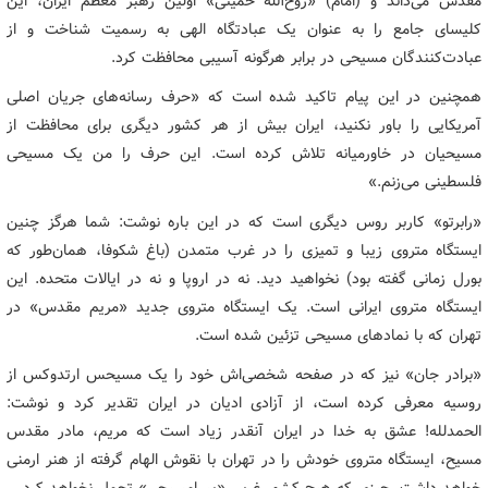
مقدس می‌داند و (امام) «روح‌الله خمینی» اولین رهبر معظم ایران، این
کلیسای جامع را به عنوان یک عبادتگاه الهی به رسمیت شناخت و از
عبادت‌کنندگان مسیحی در برابر هرگونه آسیبی محافظت کرد.
همچنین در این پیام تاکید شده است که «حرف رسانه‌های جریان اصلی
آمریکایی را باور نکنید، ایران بیش از هر کشور دیگری برای محافظت از
مسیحیان در خاورمیانه تلاش کرده است. این حرف را من یک مسیحی
فلسطینی می‌زنم.»
«رابرتو» کاربر روس دیگری است که در این باره نوشت: شما هرگز چنین
ایستگاه متروی زیبا و تمیزی را در غرب متمدن (باغ شکوفا، همان‌طور که
بورل زمانی گفته بود) نخواهید دید. نه در اروپا و نه در ایالات متحده. این
ایستگاه متروی ایرانی است. یک ایستگاه متروی جدید «مریم مقدس» در
تهران که با نمادهای مسیحی تزئین شده است.
«برادر جان» نیز که در صفحه شخصی‌اش خود را یک مسیحس ارتدوکس از
روسیه معرفی کرده است، از آزادی ادیان در ایران تقدیر کرد و نوشت:
الحمدلله! عشق به خدا در ایران آنقدر زیاد است که مریم، مادر مقدس
مسیح، ایستگاه متروی خودش را در تهران با نقوش الهام گرفته از هنر ارمنی