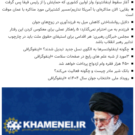
آغاز سقوط اینفانتینو/ ولز اولین کشوری که حمایتش را از رئیس فیفا پس گرفت
بقایی: الان مذاکره‌ای با آمریکا نداریم/مسیر کشتیرانی مورد مذاکره با عمان موقت
است
دلایل روانشناختی کاهش میل به فرزندآوری در زوج‌های جوان
فرزندم به من احترام نمی‌گذارد؛ ۵ راهکار عملی برای معکوس کردن این رفتار
مجلس خبرگان رهبری: هر اقدامی برای استیفای حقوق ملت باید در چارچوب
تدابیر رهبر انقلاب باشد
چگونه اینفلوئنسرها به الگوی نسل جدید تبدیل شدند؟ +اینفوگرافی
3مورد از شبه علم های رایج در صفحات سلامت +اینفوگرافی
۴۵۰ هزار فقره وام ازدواج پرداخت خواهد شد
بانک شیر مادر چیست و چگونه فعالیت می‌کند؟
رویداد ملی «انتخاب جوان سال ۱۴۰۴» +اینفوگرافی