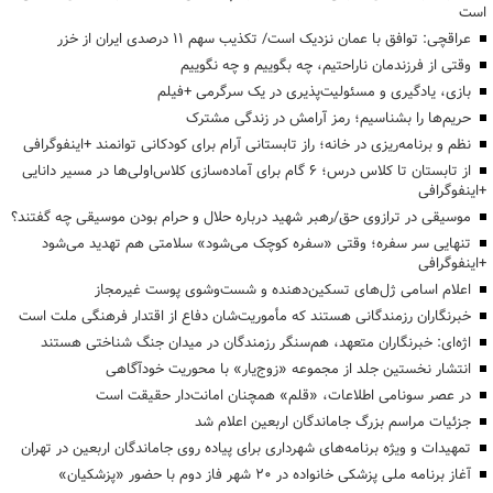
است
عراقچی: توافق با عمان نزدیک است/ تکذیب سهم ۱۱ درصدی ایران از خزر
وقتی از فرزندمان ناراحتیم، چه بگوییم و چه نگوییم
بازی، یادگیری و مسئولیت‌پذیری در یک سرگرمی +فیلم
حریم‌ها را بشناسیم؛ رمز آرامش در زندگی مشترک
نظم و برنامه‌ریزی در خانه؛ راز تابستانی آرام برای کودکانی توانمند +اینفوگرافی
از تابستان تا کلاس درس؛ ۶ گام برای آماده‌سازی کلاس‌اولی‌ها در مسیر دانایی
+اینفوگرافی
موسیقی در ترازوی حق/رهبر شهید درباره حلال و حرام بودن موسیقی چه گفتند؟
تنهایی سر سفره؛ وقتی «سفره کوچک می‌شود» سلامتی هم تهدید می‌شود
+اینفوگرافی
اعلام اسامی ژل‌های تسکین‌دهنده و شست‌وشوی پوست غیرمجاز
خبرنگاران رزمندگانی هستند که مأموریت‌شان دفاع از اقتدار فرهنگی ملت است
اژه‌ای: خبرنگاران متعهد، هم‌سنگر رزمندگان در میدان جنگ شناختی هستند
انتشار نخستین جلد از مجموعه «زوج‌یار» با محوریت خودآگاهی
در عصر سونامی اطلاعات، «قلم» همچنان امانت‌دار حقیقت است
جزئیات مراسم بزرگ جاماندگان اربعین اعلام شد
تمهیدات و ویژه برنامه‌های شهرداری برای پیاده روی جاماندگان اربعین در تهران
آغاز برنامه ملی پزشکی خانواده در ۲۰ شهر فاز دوم با حضور «پزشکیان»