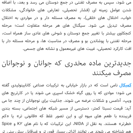
می شود، سپس به مصرف تفننی در جمع دوستان می رسد و بعد، با اضافه
شدن عوامل زمینه ای (فشار تحصیلی، تعارض های خانوادگی، مشکلات
خواب، اختلال های خلقی)، به مصرف مسئله دار و در مواردی به اختلال
مصرف تبدیل می شود. سیگنال های هر مرحله متفاوت است؛ مرحله
کنجکاوی بیشتر با تغییر جمع دوستان و شوخی های عادی ساز همراه است،
مرحله تفننی با پوشاندن بو و مصرف در مناسبت ها، و مرحله مسئله دار با
افت کارکرد تحصیلی، غیبت های غیرمعمول و نشانه های جسمی.
جدیدترین ماده مخدری که جوانان و نوجوانان
مصرف میکنند
کمیکال
نامی است که در بازار خیابانی به ترکیبات صناعی کانابینوئیدی گفته
می شود؛ موادی که یا روی گیاه خشک اسپری می شوند یا در کارتریج های
ویپ، آدامس و شکلات عرضه می شوند. جذابیت برای نوجوانان از چند جا می
آید: قیمت نسبتا کمتر، دسترسی از مسیر شبکه های اجتماعی، بسته بندی
فریبنده با طعم های میوه ای و این تصور غلط که «قانونی تر» یا «کم
خطرتر» هستند. به نقل از NIDA، این ترکیبات که با نام های K2 و Spice
هم شناخته می شوند می توانند اثراتی بسیار قوی تر و غیرقابل پیش بینی تر