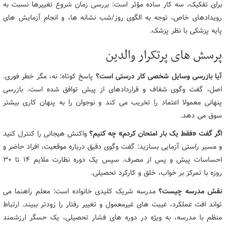
برای تفکیک، سه کار ساده مؤثر است: بررسی زمان شروع تغییرها نسبت به
رویدادهای خاص، توجه به الگوی روز/شب نشانه ها، و انجام آزمایش های
پایه پزشکی با نظر پزشک.
پرسش های پرتکرار والدین
آیا بازرسی وسایل شخصی کار درستی است؟
پاسخ کوتاه: نه، مگر خطر فوری.
اصل، گفت وگوی شفاف و قراردادهای از پیش توافق شده است. بازرسی
پنهانی معمولا اعتماد را تخریب می کند و نوجوان را به پنهان کاری بیشتر
سوق می دهد.
اگر گفت «فقط یک بار امتحان کردم» چه کنیم؟
واکنش هیجانی را کنترل کنید
و مسیر راستی آزمایی بسازید: گفت وگوی دقیق درباره موقعیت، افراد حاضر و
احساسات پیش و پس از مصرف. سپس یک دوره نظارت ملایم ۱۴ تا ۳۰
روزه با تمرکز بر خواب، خلق و کارکرد تحصیلی.
نقش مدرسه چیست؟
مدرسه شریک کلیدی خانواده است: معلم راهنما می
تواند افت عملکرد، غیبت های غیرمعمول و تغییر رفتار را زودتر ببیند. ارتباط
منظم با مدرسه، به ویژه در دوره های فشار تحصیلی، یک حسگر ارزشمند