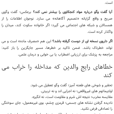
است.
آیا گفت وگو درباره مواد کنجکاوی را بیشتر نمی کند؟
برعکس؛ گفت وگوی
صریح و واقع گرایانه «تصمیم آگاهانه» می سازد. نوجوان اطلاعات را از
همسالان و شبکه های اجتماعی می گیرد؛ اگر خانواده سکوت کند، میدان را
واگذار کرده است.
اگر داروی نسخه ای از دوست گرفته باشد؟
این هم «مصرف ماده» است و می
تواند خطرناک باشد. ضمن تاکید بر خطرها، مسیر جایگزین را باز کنید:
مراجعه به پزشک برای ارزیابی اضطراب یا بی خوابی و درمان علمی.
خطاهای رایج والدین که مداخله را خراب می
کند
تحقیر و شوخی های طعنه آمیز؛ گفت وگو تعطیل می شود.
اولتیماتوم های غیرواقعی؛ نه اجرایی اند و نه تربیتی.
مقایسه مخرب؛ نتیجه اش شرم و مقاومت است، نه انگیزه.
نادیده گرفتن نشانه های جسمی؛ قرمزی چشم، بوی غیرمعمول، جای سوختگی
را تصادفی فرض نکنید.