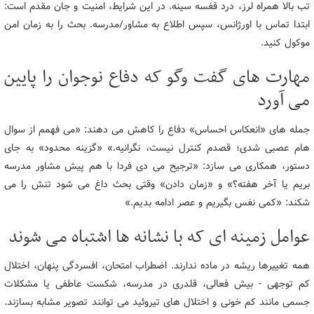
تب بالا همراه لرز، درد قفسه سینه. در این شرایط، امنیت و جان مقدم است:
ابتدا تماس با اورژانس، سپس اطلاع به مشاور/مدرسه. بحث را به زمان امن
موکول کنید.
مهارت های گفت وگو که دفاع نوجوان را پایین
می آورد
جمله های «انعکاس احساس» دفاع را کاهش می دهند: «می فهمم از سوال
هام عصبی شدی؛ قصدم کنترل نیست، نگرانیه.» «گزینه محدود» به جای
دستور، همکاری می سازد: «ترجیح می دی فردا با هم پیش مشاور مدرسه
بریم یا آخر هفته؟» و «زمان دادن» وقتی بحث داغ می شود تنش را می
شکند: «کمی نفس بگیریم و عصر ادامه بدیم.»
عوامل زمینه ای که با نشانه ها اشتباه می شوند
همه تغییرها ریشه در ماده ندارند. اضطراب امتحان، افسردگی پنهان، اختلال
کم توجهی - بیش فعالی، قلدری در مدرسه، شکست عاطفی یا مشکلات
جسمی مانند کم خونی و اختلال های تیروئید می توانند تصویر مشابه بسازند.