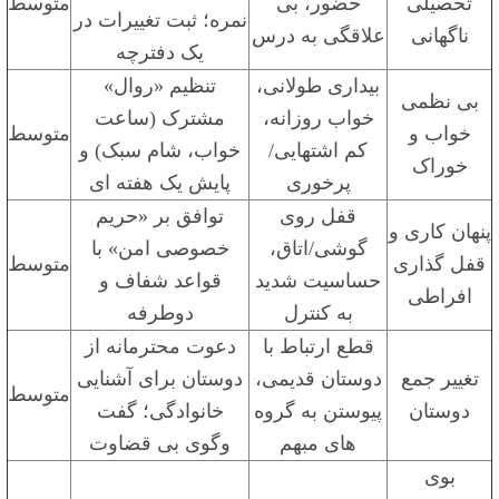
تحصیلی
حضور، بی
متوسط
نمره؛ ثبت تغییرات در
ناگهانی
علاقگی به درس
یک دفترچه
بیداری طولانی،
تنظیم «روال»
بی نظمی
خواب روزانه،
مشترک (ساعت
خواب و
متوسط
کم اشتهایی/
خواب، شام سبک) و
خوراک
پرخوری
پایش یک هفته ای
قفل روی
توافق بر «حریم
پنهان کاری و
گوشی/اتاق،
خصوصی امن» با
قفل گذاری
متوسط
حساسیت شدید
قواعد شفاف و
افراطی
به کنترل
دوطرفه
قطع ارتباط با
دعوت محترمانه از
تغییر جمع
دوستان قدیمی،
دوستان برای آشنایی
متوسط
دوستان
پیوستن به گروه
خانوادگی؛ گفت
های مبهم
وگوی بی قضاوت
بوی