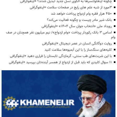
چگونه اینفلوئنسرها به الگوی نسل جدید تبدیل شدند؟ +اینفوگرافی
3مورد از شبه علم های رایج در صفحات سلامت +اینفوگرافی
۴۵۰ هزار فقره وام ازدواج پرداخت خواهد شد
بانک شیر مادر چیست و چگونه فعالیت می‌کند؟
رویداد ملی «انتخاب جوان سال ۱۴۰۴» +اینفوگرافی
اسامی ۳ بانک رکوردار پرداخت «وام ازدواج»/ نیم میلیون نفر همچنان در صف
وام
روایت دوگانگی انسان در عصر دیجیتال +اینفوگرافی
کلیه‌های سنگ‌ساز را با این آبمیوه‌ها سلامت کنید
با این شربت‌های طب سنتی، گرمازدگی تابستان را فراری دهید +اینفوگرافی
۱۱ سوال کلیدی که باید قبل از ازدواج از همسر آینده‌تان بپرسید +اینفوگرافی