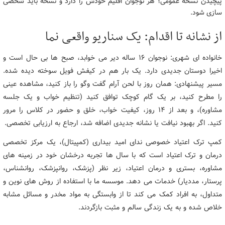
پیچیدن نسخه عمومی؛ هر نوجوان اقلیم خودش را دارد و نسخه باید شخصی
سازی شود.
از نشانه تا اقدام: یک سناریو واقعی نما
خانواده ای شهری: نوجوان ۱۶ ساله دیر می خوابد، صبح ها بی حال است و
اخیرا دوستان جدیدی دارد. یک بار هم در کیفش فویل سوخته دیده شده.
مسیر پیشنهادی: همان روز با لحن آرام گفت وگو را باز کنید، مشاهده عینی
را مطرح کنید، بر یک گام کوچک توافق کنید (تنظیم خواب و یک جلسه
مشاوره)، و بعد از ۱۴ روز، کیفیت خواب، خلق و حضور در کلاس را مرور
کنید. اگر بهبود نیافت یا نشانه جدیدی اضافه شد، ارجاع به ارزیابی تخصصی.
کمپ ترک اعتیاد خصوصی ندای امید بیداری (کمپیتال)، یک مرکز تخصصی
درمان و ترک اعتیاد است که با سال ها تجربه درخشان خود در زمینه های
مشاوره، بستری و درمان اعتیاد، زیر نظر (پزشک، روانپزشک، روانشناس،
پرستار، مددیار) خدمات می دهد. موسسه ما با استفاده از روش های نوین و
متداول، به افراد کمک می کند تا از وابستگی به مواد مخدر و مسائل مشابه
خلاص شده و به یک زندگی سالم و مثبت بازگردند.