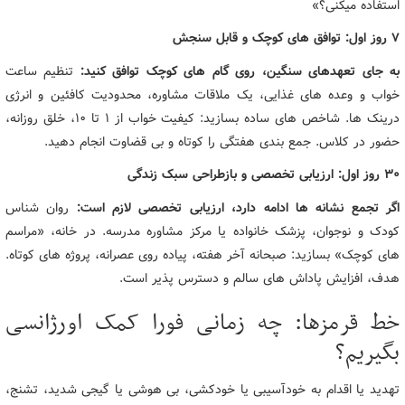
استفاده میکنی؟»
۷ روز اول: توافق های کوچک و قابل سنجش
به جای تعهدهای سنگین، روی گام های کوچک توافق کنید:
تنظیم ساعت
خواب و وعده های غذایی، یک ملاقات مشاوره، محدودیت کافئین و انرژی
درینک ها. شاخص های ساده بسازید: کیفیت خواب از ۱ تا ۱۰، خلق روزانه،
حضور در کلاس. جمع بندی هفتگی را کوتاه و بی قضاوت انجام دهید.
۳۰ روز اول: ارزیابی تخصصی و بازطراحی سبک زندگی
اگر تجمع نشانه ها ادامه دارد، ارزیابی تخصصی لازم است:
روان شناس
کودک و نوجوان، پزشک خانواده یا مرکز مشاوره مدرسه. در خانه، «مراسم
های کوچک» بسازید: صبحانه آخر هفته، پیاده روی عصرانه، پروژه های کوتاه.
هدف، افزایش پاداش های سالم و دسترس پذیر است.
خط قرمزها: چه زمانی فورا کمک اورژانسی
بگیریم؟
تهدید یا اقدام به خودآسیبی یا خودکشی، بی هوشی یا گیجی شدید، تشنج،