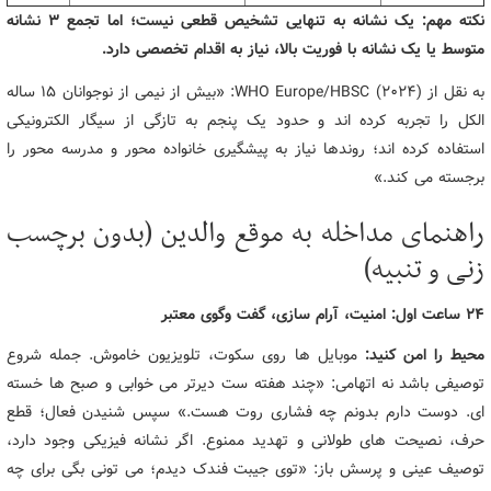
نکته مهم: یک نشانه به تنهایی تشخیص قطعی نیست؛ اما تجمع ۳ نشانه
متوسط یا یک نشانه با فوریت بالا، نیاز به اقدام تخصصی دارد.
به نقل از WHO Europe/HBSC (۲۰۲۴): «بیش از نیمی از نوجوانان ۱۵ ساله
الکل را تجربه کرده اند و حدود یک پنجم به تازگی از سیگار الکترونیکی
استفاده کرده اند؛ روندها نیاز به پیشگیری خانواده محور و مدرسه محور را
برجسته می کند.»
راهنمای مداخله به موقع والدین (بدون برچسب
زنی و تنبیه)
۲۴ ساعت اول: امنیت، آرام سازی، گفت وگوی معتبر
محیط را امن کنید:
موبایل ها روی سکوت، تلویزیون خاموش. جمله شروع
توصیفی باشد نه اتهامی: «چند هفته ست دیرتر می خوابی و صبح ها خسته
ای. دوست دارم بدونم چه فشاری روت هست.» سپس شنیدن فعال؛ قطع
حرف، نصیحت های طولانی و تهدید ممنوع. اگر نشانه فیزیکی وجود دارد،
توصیف عینی و پرسش باز: «توی جیبت فندک دیدم؛ می تونی بگی برای چه