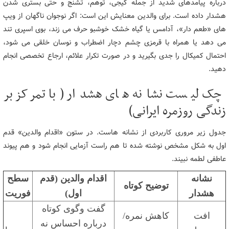
درباره پیامدهای شدید از جمله گیجی، توهم، تشنج و حتی بستری شدن
هشدار داده است. برای والدین معنایش این است: اگر نوجوان ناگهان از ویپ
های «طعم دار»، آدامس یا گیاه خشک خوشبو حرف می زند، بوی اسپری تند
می دهد یا همراه با قرمزی چشم دچار اضطراب و نوسان خلقی می شود،
احتمال کمیکال را جدی بگیرید و در صورت تکرار علائم، ارجاع تخصصی انجام
دهید.
چک لیست نشانه های هشدار (با تمرکز بر
زندگی روزمره ایرانی)
جدول زیر مروری کاربردی از نشانه هاست. در ستون «اقدام والدین» قدم
اول به شکل مشخص نوشته شده تا هم راست آزمایی انجام شود و هم پیوند
عاطفی لطمه نبیند.
نشانه
اقدام والدین (قدم
سطح
توضیح کوتاه
هشدار
اول)
فوریت
گفت وگوی کوتاه
افت
کاهش نمره/
درباره احساس نه