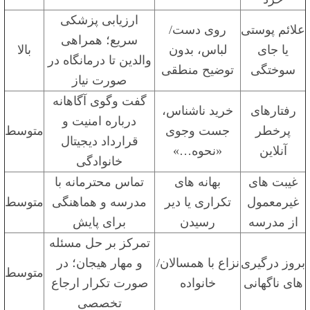
ارزیابی پزشکی
علائم پوستی
روی دست/
سریع؛ همراهی
یا جای
لباس، بدون
بالا
والدین تا درمانگاه در
سوختگی
توضیح منطقی
صورت نیاز
گفت وگوی آگاهانه
رفتارهای
خرید ناشناس،
درباره امنیت و
پرخطر
جست وجوی
متوسط
قرارداد دیجیتال
آنلاین
«نحوه…»
خانوادگی
غیبت های
بهانه های
تماس محترمانه با
غیرمعمول
تکراری یا دیر
مدرسه و هماهنگی
متوسط
از مدرسه
رسیدن
برای پایش
تمرکز بر حل مسئله
بروز درگیری
نزاع با همسالان/
و مهار هیجان؛ در
متوسط
های ناگهانی
خانواده
صورت تکرار ارجاع
تخصصی