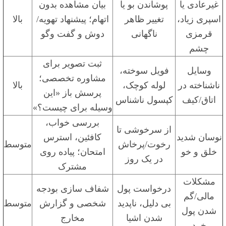
غیرعادی یا
پوشاندن بو یا
بیان مشاهده بدون
اسپری زیاد،
تغییر ظاهر
اتهام؛ پیشنهاد تهویه/
بالا
قرمزی
ناگهانی
دوش و گفت وگو
چشم
ثبت تصویر برای
وسایل
فویل سوخته،
مشاوره تخصصی؛
ناشناخته در
لوله کوچک،
بالا
پرسش باز «این
اتاق/کیف
کپسول ناشناس
وسیله برای چیست؟»
بررسی خواب،
از سرخوشی تا
نوسان شدید
کافئین، استرس
رخوت/پرخاش
متوسط
خلق و خو
امتحان؛ پیاده روی
در یک روز
مشترک
مشکلات
درخواست پول
شفاف سازی بودجه
مالی/گم
بی دلیل، ناپدید
شخصی و گزارش
متوسط
شدن پول
شدن اشیا
مخارج
خرد