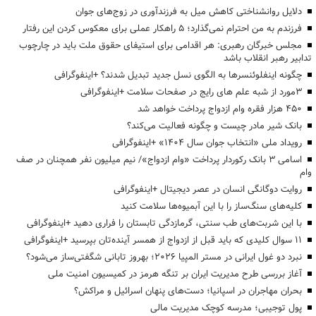
دلایل روانشناختی کاهش میل به فرزندآوری در زوج‌های جوان
فرزندم به من احترام نمی‌گذارد؛ ۵ راهکار عملی برای معکوس کردن این رفتار
مجلس خبرگان رهبری: هر اقدامی برای استیفای حقوق ملت باید در چارچوب
تدابیر رهبر انقلاب باشد
چگونه اینفلوئنسرها به الگوی نسل جدید تبدیل شدند؟ +اینفوگرافی
3مورد از شبه علم های رایج در صفحات سلامت +اینفوگرافی
۴۵۰ هزار فقره وام ازدواج پرداخت خواهد شد
بانک شیر مادر چیست و چگونه فعالیت می‌کند؟
رویداد ملی «انتخاب جوان سال ۱۴۰۴» +اینفوگرافی
اسامی ۳ بانک رکوردار پرداخت «وام ازدواج»/ نیم میلیون نفر همچنان در صف
وام
روایت دوگانگی انسان در عصر دیجیتال +اینفوگرافی
کلیه‌های سنگ‌ساز را با این آبمیوه‌ها سلامت کنید
با این شربت‌های طب سنتی، گرمازدگی تابستان را فراری دهید +اینفوگرافی
۱۱ سوال کلیدی که باید قبل از ازدواج از همسر آینده‌تان بپرسید +اینفوگرافی
نبرد دو غول ایرانی در مستر المپیا ۲۰۲۶؛ بهروز تابانی شگفتی‌ساز می‌شود؟
آغاز بررسی طرح مدیریت ایران بر تنگه هرمز در کمیسیون امنیت ملی
بحران مهاجران در اسپانیا؛ دست‌های پنهان اسرائیل و مراکش؟
پول توجیبی؛ مدرسه کوچک مدیریت مالی