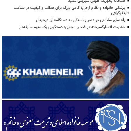
صبحانه بخورید، هوس شیرینی نکنید
پزشکی خانواده و نظام ارجاع؛ گامی بزرگ برای عدالت و کیفیت در سلامت
+اینفوگرافی
راهنمای سلامتی در عصر وابستگی به دستگاه‌های دیجیتال
خشونت افسارگسیخته در فضای مجازی؛ دستگیری یک متهم سابقه‌دار