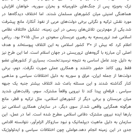
ترک به‌ویژه پس از جنگ‌های خاورمیانه و بحران سوریه، خواهان افزایش
هماهنگی امنیتی میان کشورهای مسلمان شدند. اما اختلاف دیدگاه‌ها در
مورد نقش ترکیه و نگرانی برخی دولت‌های عربی از نفوذ آنکارا، مانع پیشرفت
شد.
یکی از مهم‌ترین تلاش‌های رسمی در این زمینه، تشکیل «ائتلاف نظامی
اسلامی ضد تروریسم» به رهبری عربستان سعودی در سال ۲۰۱۵ بود. ریاض
اعلام کرد که بیش از ۳۰ کشور اسلامی به این ائتلاف پیوسته‌اند و هدف
اصلی آن مبارزه با گروه‌های تروریستی در جهان اسلام است. اما این طرح نیز
به دلیل چند عامل اساسی به نتیجه نرسید:
نخست، بسیاری از کشورهای عضو
فقط روی کاغذ حضور داشتند و همکاری عملی صورت نگرفت. دوم، برخی
دولت‌ها از جمله ایران، عراق و سوریه به دلیل اختلافات سیاسی و مذهبی
کنار گذاشته شدند و این مسئله باعث شد ائتلاف بیشتر جنبه یک جبهه
سیاسی ـ فرقه‌ای پیدا کند تا نیرویی واقعاً مشترک. سوم، رقابت‌های شدید
میان عربستان و برخی دیگر از کشورهای اسلامی، مثل ترکیه و قطر، مانع
هرگونه همگرایی واقعی شد.
از سوی دیگر، در سازمان همکاری اسلامی نیز
بارها ایده نیروی مشترک دفاعی اسلامی مطرح شده است. اما در عمل، این
سازمان به دلیل ماهیت دیپلماتیک و نبود سازوکار الزام‌آور، نتوانسته اقدامی
جدی در این زمینه انجام دهد.
عواملی چون اختلافات سیاسی و ایدئولوژیک