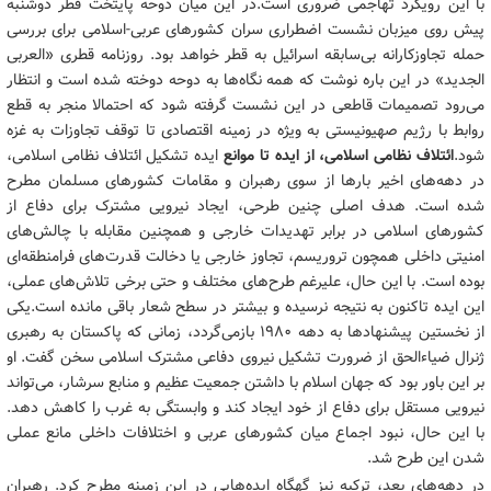
با این رویکرد تهاجمی ضروری است.در این میان دوحه پایتخت قطر دوشنبه
پیش روی میزبان نشست اضطراری سران کشورهای عربی-اسلامی برای بررسی
حمله تجاوزکارانه بی‌سابقه اسرائیل به قطر خواهد بود. روزنامه قطری «العربی
الجدید» در این باره نوشت که همه نگاه‌ها به دوحه دوخته شده است و انتظار
می‌رود تصمیمات
قاطعی در این نشست گرفته شود که احتمالا منجر به قطع
روابط با رژیم صهیونیستی به ویژه در زمینه اقتصادی تا توقف تجاوزات به غزه
شود.
ائتلاف نظامی اسلامی، از ایده تا موانع
ایده تشکیل ائتلاف نظامی اسلامی،
در دهه‌های اخیر بارها از سوی رهبران و مقامات کشورهای مسلمان مطرح
شده است. هدف اصلی چنین طرحی، ایجاد نیرویی مشترک برای دفاع از
کشورهای اسلامی در برابر تهدیدات خارجی و همچنین مقابله با چالش‌های
امنیتی داخلی همچون تروریسم، تجاوز خارجی یا دخالت قدرت‌های فرامنطقه‌ای
بوده است. با این حال، علیرغم طرح‌های مختلف و حتی برخی تلاش‌های عملی،
این ایده تاکنون به نتیجه نرسیده و بیشتر در سطح شعار باقی مانده است.
یکی
از نخستین پیشنهادها به دهه ۱۹۸۰ بازمی‌گردد، زمانی که پاکستان به رهبری
ژنرال ضیاءالحق از ضرورت تشکیل نیروی دفاعی مشترک اسلامی سخن گفت. او
بر این باور بود که جهان اسلام با داشتن جمعیت عظیم و منابع سرشار، می‌تواند
نیرویی مستقل برای دفاع از خود ایجاد کند و وابستگی به غرب را کاهش دهد.
با این حال، نبود اجماع میان کشورهای عربی و اختلافات داخلی مانع عملی
شدن این طرح شد.
در دهه‌های بعد، ترکیه نیز گهگاه ایده‌هایی در این زمینه مطرح کرد. رهبران