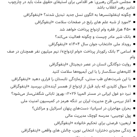
مجلس خبرگان رهبری: هر اقدامی برای استیفای حقوق ملت باید در چارچوب
تدابیر رهبر انقلاب باشد
چگونه اینفلوئنسرها به الگوی نسل جدید تبدیل شدند؟ +اینفوگرافی
3مورد از شبه علم های رایج در صفحات سلامت +اینفوگرافی
۴۵۰ هزار فقره وام ازدواج پرداخت خواهد شد
بانک شیر مادر چیست و چگونه فعالیت می‌کند؟
رویداد ملی «انتخاب جوان سال ۱۴۰۴» +اینفوگرافی
اسامی ۳ بانک رکوردار پرداخت «وام ازدواج»/ نیم میلیون نفر همچنان در صف
وام
روایت دوگانگی انسان در عصر دیجیتال +اینفوگرافی
کلیه‌های سنگ‌ساز را با این آبمیوه‌ها سلامت کنید
با این شربت‌های طب سنتی، گرمازدگی تابستان را فراری دهید +اینفوگرافی
۱۱ سوال کلیدی که باید قبل از ازدواج از همسر آینده‌تان بپرسید +اینفوگرافی
نبرد دو غول ایرانی در مستر المپیا ۲۰۲۶؛ بهروز تابانی شگفتی‌ساز می‌شود؟
آغاز بررسی طرح مدیریت ایران بر تنگه هرمز در کمیسیون امنیت ملی
بحران مهاجران در اسپانیا؛ دست‌های پنهان اسرائیل و مراکش؟
پول توجیبی؛ مدرسه کوچک مدیریت مالی
اربعین؛ فرصتی برای تحکیم خانواده +اینفوگرافی
زندگی مجردی دختران؛ انتخابی نوین، چالش های واقعی +اینفوگرافی