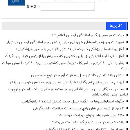
9 + 2 =
آخرین‌ها
جزئیات مراسم بزرگ جاماندگان اربعین اعلام شد
تمهیدات و ویژه برنامه‌های شهرداری برای پیاده روی جاماندگان اربعین در تهران
آغاز برنامه ملی پزشکی خانواده در ۲۰ شهر فاز دوم با حضور «پزشکیان»
آغاز سقوط اینفانتینو/ ولز اولین کشوری که حمایتش را از رئیس فیفا پس گرفت
بقایی: الان مذاکره‌ای با آمریکا نداریم/مسیر کشتیرانی مورد مذاکره با عمان موقت
است
دلایل روانشناختی کاهش میل به فرزندآوری در زوج‌های جوان
فرزندم به من احترام نمی‌گذارد؛ ۵ راهکار عملی برای معکوس کردن این رفتار
مجلس خبرگان رهبری: هر اقدامی برای استیفای حقوق ملت باید در چارچوب
تدابیر رهبر انقلاب باشد
چگونه اینفلوئنسرها به الگوی نسل جدید تبدیل شدند؟ +اینفوگرافی
3مورد از شبه علم های رایج در صفحات سلامت +اینفوگرافی
۴۵۰ هزار فقره وام ازدواج پرداخت خواهد شد
بانک شیر مادر چیست و چگونه فعالیت می‌کند؟
رویداد ملی «انتخاب جوان سال ۱۴۰۴» +اینفوگرافی