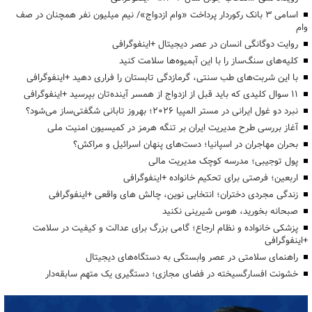
اسامی ۳ بانک رکوردار پرداخت «وام ازدواج»/ نیم میلیون نفر همچنان در صف
وام
روایت دوگانگی انسان در عصر دیجیتال +اینفوگرافی
کلیه‌های سنگ‌ساز را با این آبمیوه‌ها سلامت کنید
با این شربت‌های طب سنتی، گرمازدگی تابستان را فراری دهید +اینفوگرافی
۱۱ سوال کلیدی که باید قبل از ازدواج از همسر آینده‌تان بپرسید +اینفوگرافی
نبرد دو غول ایرانی در مستر المپیا ۲۰۲۶؛ بهروز تابانی شگفتی‌ساز می‌شود؟
آغاز بررسی طرح مدیریت ایران بر تنگه هرمز در کمیسیون امنیت ملی
بحران مهاجران در اسپانیا؛ دست‌های پنهان اسرائیل و مراکش؟
پول توجیبی؛ مدرسه کوچک مدیریت مالی
اربعین؛ فرصتی برای تحکیم خانواده +اینفوگرافی
زندگی مجردی دختران؛ انتخابی نوین، چالش های واقعی +اینفوگرافی
صبحانه بخورید، هوس شیرینی نکنید
پزشکی خانواده و نظام ارجاع؛ گامی بزرگ برای عدالت و کیفیت در سلامت
+اینفوگرافی
راهنمای سلامتی در عصر وابستگی به دستگاه‌های دیجیتال
خشونت افسارگسیخته در فضای مجازی؛ دستگیری یک متهم سابقه‌دار