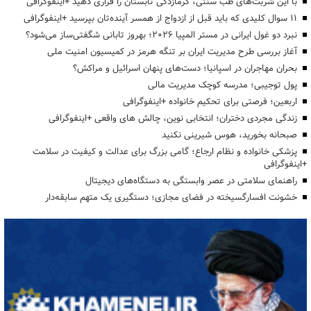
با این شربت‌های طب سنتی، گرمازدگی تابستان را فراری دهید +اینفوگرافی
۱۱ سوال کلیدی که باید قبل از ازدواج از همسر آینده‌تان بپرسید +اینفوگرافی
نبرد دو غول ایرانی در مستر المپیا ۲۰۲۶؛ بهروز تابانی شگفتی‌ساز می‌شود؟
آغاز بررسی طرح مدیریت ایران بر تنگه هرمز در کمیسیون امنیت ملی
بحران مهاجران در اسپانیا؛ دست‌های پنهان اسرائیل و مراکش؟
پول توجیبی؛ مدرسه کوچک مدیریت مالی
اربعین؛ فرصتی برای تحکیم خانواده +اینفوگرافی
زندگی مجردی دختران؛ انتخابی نوین، چالش های واقعی +اینفوگرافی
صبحانه بخورید، هوس شیرینی نکنید
پزشکی خانواده و نظام ارجاع؛ گامی بزرگ برای عدالت و کیفیت در سلامت
+اینفوگرافی
راهنمای سلامتی در عصر وابستگی به دستگاه‌های دیجیتال
خشونت افسارگسیخته در فضای مجازی؛ دستگیری یک متهم سابقه‌دار