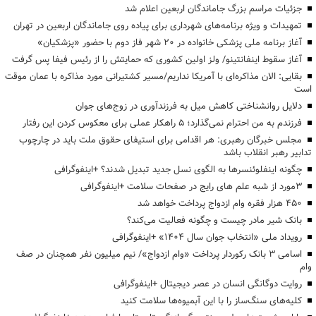
جزئیات مراسم بزرگ جاماندگان اربعین اعلام شد
تمهیدات و ویژه برنامه‌های شهرداری برای پیاده روی جاماندگان اربعین در تهران
آغاز برنامه ملی پزشکی خانواده در ۲۰ شهر فاز دوم با حضور «پزشکیان»
آغاز سقوط اینفانتینو/ ولز اولین کشوری که حمایتش را از رئیس فیفا پس گرفت
بقایی: الان مذاکره‌ای با آمریکا نداریم/مسیر کشتیرانی مورد مذاکره با عمان موقت
است
دلایل روانشناختی کاهش میل به فرزندآوری در زوج‌های جوان
فرزندم به من احترام نمی‌گذارد؛ ۵ راهکار عملی برای معکوس کردن این رفتار
مجلس خبرگان رهبری: هر اقدامی برای استیفای حقوق ملت باید در چارچوب
تدابیر رهبر انقلاب باشد
چگونه اینفلوئنسرها به الگوی نسل جدید تبدیل شدند؟ +اینفوگرافی
3مورد از شبه علم های رایج در صفحات سلامت +اینفوگرافی
۴۵۰ هزار فقره وام ازدواج پرداخت خواهد شد
بانک شیر مادر چیست و چگونه فعالیت می‌کند؟
رویداد ملی «انتخاب جوان سال ۱۴۰۴» +اینفوگرافی
اسامی ۳ بانک رکوردار پرداخت «وام ازدواج»/ نیم میلیون نفر همچنان در صف
وام
روایت دوگانگی انسان در عصر دیجیتال +اینفوگرافی
کلیه‌های سنگ‌ساز را با این آبمیوه‌ها سلامت کنید