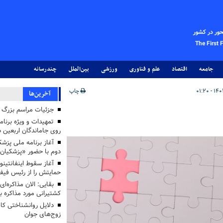
حور در کشور
The First 
جامعه
اقتصاد
علم و فناوری
ورزشی
بین‌الملل
چندرسانه
چاپ
آخرین‌ها
جزئیات مراسم بزرگ ج
تمهیدات و ویژه برنام
روی جاماندگان اربعین د
دوم با حضور «پزشکیان
آغاز سقوط اینفانتینو
حمایتش را از رئیس فی
بقایی: الان مذاکره‌ای
کشتیرانی مورد مذاکره 
دلایل روانشناختی کا
زوج‌های جوان