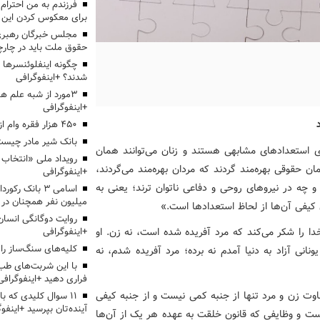
برای معکوس کردن این ر
مجلس خبرگان رهبری:
حقوق ملت باید در چارچو
چگونه اینفلوئنسرها 
شدند؟ +اینفوگرافی
3مورد از شبه علم 
+اینفوگرافی
۴۵۰ هزار فقره وام ازدواج پرداخت خواهد شد
بانک شیر مادر چیست
ی استعدادهای مشابهی هستند و زنان می‌توانند همان
ان حقوقی بهره‌مند گردند که مردان بهره‌مند می‌گردند،
+اینفوگرافی
و چه در نیروهای روحی و دفاعی ناتوان ترند؛ یعنی به
اسامی ۳ بانک ر
میلیون نفر همچنان در
 کیفی آن‌ها از لحاظ استعدادها است.»
روایت دوگانگی انسان
دا را شکر می‌کند که مرد آفریده شده است، نه زن. او
+اینفوگرافی
کلیه‌های سنگ‌ساز را 
ونانی آزاد به دنیا آمدم نه برده؛ مرد آفریده شدم، نه
با این شربت‌های طب 
فراری دهید +اینفوگرافی
وت زن و مرد تنها از جنبه کمی نیست و از جنبه کیفی
۱۱ سوال کلیدی که با
آینده‌تان بپرسید +اینفو
است و وظایفی که قانون خلقت به عهده هر یک از آن‌ها