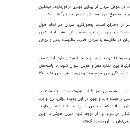
در عوض مردان از بینایی بهتری برخوردارند. میانگین
غز به مجموع بدن، مغز زن از مغز مرد بزرگ‌تر است.
ر از دختران است. به‌طورکلی، مردان در تمام طول
عفونت‌های ویروسی، زخم معده و اثنی عشر، لخته شدن
 زنان در مقایسه با مردان، قدرت مقاومت بدنی و روحی
– الف. جمجمه زنان و کودکان نازک‌تر از مردان است و حجمی حدود ۱۰ درصد کمتر از جمجمه مردان دارد. اندازه مغز
رتباط بین اندازه مغز و هوش سؤال شود، با یافته‌های
کنونی نمی‌توان پاسخ قطعی داد، هر چند گفته شده: ضریب همبستگی بین حجم مغز و بهره هوشی بین ۱۰ تا ۳۰
لی و شیمیایی مغز افراد متفاوت است. تحقیقات نیز
ی بر عهده دارد و چون در این پدیده روانی، زن و مرد
ان دریافت که دو جنس از این نظر، تفاوت‌هایی دارند.
شکار می‌شوند و اگر توجه شود میزان هوش با چین
ی‌توان در آن نادیده گرفت.