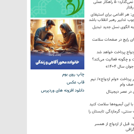
فرزندم به من احترام نمی‌گذارد؛ ۵ راهکار عملی
فتار
 هر اقدامی برای استیفای
ب تدابیر رهبر انقلاب باشد
به الگوی نسل جدید تبدیل
های رایج در صفحات سلامت
 و چگونه فعالیت می‌کند؟
رویداد ملی «انتخاب جوان سال ۱۴۰۴»
چاپ روی بوم
کوردار پرداخت «وام ازدواج»/ نیم
قاب عکس
 صف وام
دانلود افزونه های وردپرس
 در عصر دیجیتال
با این آبمیوه‌ها سلامت کنید
سنتی، گرمازدگی تابستان را
ید قبل از ازدواج از همسر
گرافی