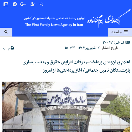
اولین رسانه تخصصی خانواده محور در کشور
The First Family News Agency in Iran
جامعه
کد خبر: 20047
تاریخ انتشار:
۱۲ شهریور ۱۴۰۴ - ۱۵:۳۳
چاپ
اعلام زمان‌بندی پرداخت معوقات افزایش حقوق و متناسب‌سازی
بازنشستگان تامین‌اجتماعی/ آغاز پرداختی‌ها از امروز