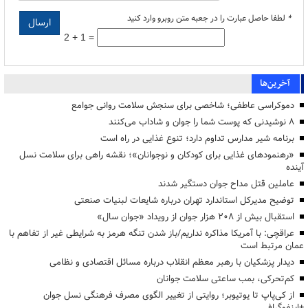
*
لطفا حاصل عبارت را در جعبه متن روبرو وارد کنید
2 + 1 =
آخرین‌ها
دموکراسی عاطفی؛ شاخصی برای سنجش سلامت روانی جوامع
۸ نوشیدنی که پوست شما را جوان و شاداب می‌کنند
برنامه شیر مدارس تداوم دارد؛ تنوع غذایی در راه است
«رهنمودهای غذایی برای کودکان و نوجوانان»؛ نقشه راهی برای سلامت نسل
آینده
عاملین قتل مداح جوان دستگیر شدند
توضیح مدیرکل استاندارد تهران درباره شایعات لبنیات صنعتی
استقبال بیش از ۲۰۸ هزار جوان از رویداد «جوان سال»
عراقچی: با آمریکا مذاکره نداریم/باز شدن تنگه هرمز به شرایطی غیر از تفاهم با
عمان مرتبط است
دیدار پزشکیان با رهبر معظم انقلاب درباره مسائل اقتصادی و نظامی
کم‌تحرکی، بمب ساعتی سلامت جوانان
از کی‌پاپ تا یوتیوبر؛ روایتی از تغییر الگوی مصرف فرهنگی نسل جوان
+اینفوگرافی