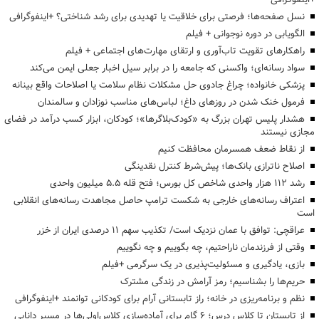
نسل صفحه‌ها؛ فرصتی برای خلاقیت یا تهدیدی برای رشد شناختی؟ +اینفوگرافی
الگویابی در دوره نوجوانی + فیلم
راهکارهای تقویت تاب‌آوری و ارتقای مهارت‌های اجتماعی + فیلم
سواد رسانه‌ای؛ واکسنی که جامعه را در برابر سیل اخبار جعلی ایمن می‌کند
پزشکی خانواده؛ چراغ جادوی حل مشکلات نظام سلامت یا اصلاحات واقع بینانه
فرمول خنک شدن در روزهای داغ؛ لباس‌های مناسب نوزادان و سالمندان
هشدار پلیس تهران بزرگ به «کودک‌بلاگرها»؛ کودکان، ابزار کسب درآمد در فضای
مجازی نیستند
از نقاط ضعف همسرمان محافظت کنیم
اصلاح ناترازی بانک‌ها؛ پیش‌شرط کنترل نقدینگی
رشد ۱۱۲ هزار واحدی شاخص کل بورس؛ فتح قله ۵.۵ میلیون واحدی
اعتراف رسانه‌های خارجی به شکست ترامپ حاصل مجاهدت رسانه‌های انقلابی
است
عراقچی: توافق با عمان نزدیک است/ تکذیب سهم ۱۱ درصدی ایران از خزر
وقتی از فرزندمان ناراحتیم، چه بگوییم و چه نگوییم
بازی، یادگیری و مسئولیت‌پذیری در یک سرگرمی +فیلم
حریم‌ها را بشناسیم؛ رمز آرامش در زندگی مشترک
نظم و برنامه‌ریزی در خانه؛ راز تابستانی آرام برای کودکانی توانمند +اینفوگرافی
از تابستان تا کلاس درس؛ ۶ گام برای آماده‌سازی کلاس‌اولی‌ها در مسیر دانایی