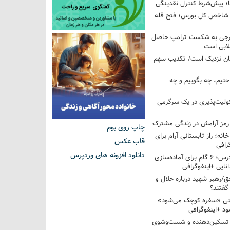
ها؛ پیش‌شرط کنترل نقدینگی
واحدی شاخص کل بورس؛ فتح قله
خارجی به شکست ترامپ حاصل
لابی است
مان نزدیک است/ تکذیب سهم
احتیم، چه بگوییم و چه
ولیت‌پذیری در یک سرگرمی
 رمز آرامش در زندگی مشترک
چاپ روی بوم
خانه؛ راز تابستانی آرام برای
قاب عکس
رافی
دانلود افزونه های وردپرس
از تابستان تا کلاس درس؛ ۶ گام برای آماده‌سازی
نایی +اینفوگرافی
/رهبر شهید درباره حلال و
گفتند؟
قتی «سفره کوچک می‌شود»
د +اینفوگرافی
 تسکین‌دهنده و شست‌وشوی