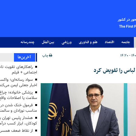
حور در کشور
The First 
جامعه
اقتصاد
علم و فناوری
ورزشی
بین‌الملل
چندرسانه
چاپ
آخرین‌ها
راهکارهای تقویت تاب
 لباس را تفویض کرد
اجتماعی + فیلم
سواد رسانه‌ای؛ واکسن
اخبار جعلی ایمن می‌کند
پزشکی خانواده؛ چرا
سلامت یا اصلاحات واقع 
فرمول خنک شدن در ر
مناسب نوزادان و سالمن
هشدار پلیس تهران بز
کودکان، ابزار کسب درآ
از نقاط ضعف همسرم