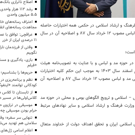
اصلاح ناترازی بانک‌
رشد ۱۱۲ هزار 
۵.۵ میلیون واحدی
اعتراف رسانه‌های 
رهنگ و ارشاد اسلامی در حکمی همه اختیارات حاصله
مجاهدت رسانه‌های انق
از بند (الف) ماده (۱) آئین‌نامه اجرایی قانون ساماندهی مد و لباس مصوب ۱۲ خرداد سال ۸۷ و اصلاحیه آن در سال
عراقچی: توافق با ع
۱۱ درصدی ایران از خزر
وقتی از فرزندمان نار
است؛
نگوییم
بازی، یادگیری و مسئ
در حوزه مد و لباس و با عنایت به تصویب‌نامه هیئت
+فیلم
محترم وزیران به شماره ۲۰۳۱۶۶/ ت ۶۳۸۳۸ ه مورخ پنجم اسفند سال ۱۴۰۳ به موجب این حکم کلیه اختیارات
حریم‌ها را بشناسیم؛
حاصله از بند (الف) ماده (۱) آئین‌نامه اجرایی قانون ساماندهی مد و لباس مصوب ۱۲ خرداد سال ۸۷ و اصلاحیه آن
نظم و برنامه‌ریزی در 
کودکانی توانمند +اینفوگ
– اسلامی و ترویج الگوهای بومی و محلی در حوزه مد
کلاس‌اولی‌ها در مسیر دا
 وزارت فرهنگ و ارشاد اسلامی و سایر نهادهای مرتبط
موسیقی در ترازوی حق
حرام بودن موسیقی چه 
تنهایی سر سفره؛ و
سلامتی هم تهدید می‌شو
اسلامی ایران و تحقق اهداف دولت از خداوند متعال
اعلام اسامی ژل‌های