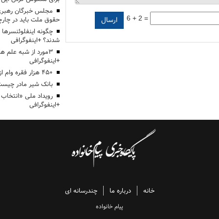
مجلس خبرگان رهبری:
6 + 2 =
حقوق ملت باید در چارچو
چگونه اینفلوئنسرها 
شدند؟ +اینفوگرافی
3مورد از شبه علم 
+اینفوگرافی
۴۵۰ هزار فقره وام ازدواج پرداخت خواهد شد
بانک شیر مادر چیست
+اینفوگرافی
خانه
درباره ما
چندرسانه ای
پیام خانواده