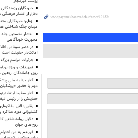
پوست غیرمجاز
خبرنگاران رزمندگانی
دفاع از اقتدار فرهنگی
اژه‌ای: خبرنگاران مت
میدان جنگ شناختی هس
انتشار نخستین جلد ا
محوریت خودآگاهی
در عصر سونامی اطلا
امانت‌دار حقیقت است
جزئیات مراسم بزرگ ج
تمهیدات و ویژه برنام
روی جاماندگان اربعین د
دوم با حضور «پزشکیان
آغاز سقوط اینفانتینو
حمایتش را از رئیس فی
بقایی: الان مذاکره‌ای
کشتیرانی مورد مذاکره 
دلایل روانشناختی کا
زوج‌های جوان
برای معکوس کردن این ر