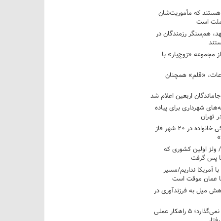
 هستند که مأموریت‌شان
 ملت است
عهد، هم‌سنگر رزمندگان در
تند
ز مجموعه «زوج‌یار» با
عات، «قلم» همچنان
اماندگان اربعین اعلام شد
ه‌های شهرداری برای پیاده
ر تهران
آغاز برنامه ملی پزشکی خانواده در ۲۰ شهر فاز
»
/ ولز اولین کشوری که
فا پس گرفت
 با آمریکا نداریم/مسیر
با عمان موقت است
هش میل به فرزندآوری در
فرزندم به من احترام نمی‌گذارد؛ ۵ راهکار عملی
فتار