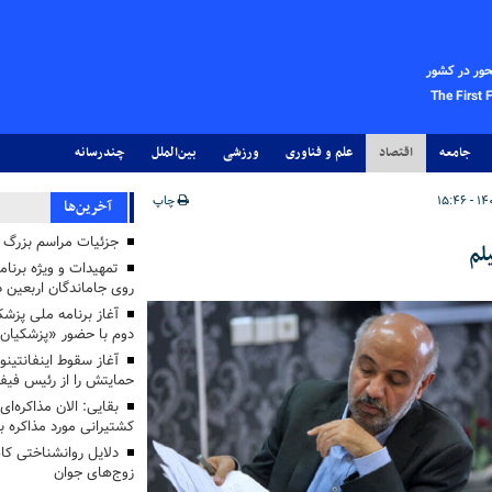
حور در کشور
The First 
جامعه
اقتصاد
علم و فناوری
ورزشی
بین‌الملل
چندرسانه
چاپ
آخرین‌ها
جزئیات مراسم بزرگ ج
تمهیدات و ویژه برنام
روی جاماندگان اربعین د
دوم با حضور «پزشکیان
آغاز سقوط اینفانتینو
حمایتش را از رئیس فی
بقایی: الان مذاکره‌ای
کشتیرانی مورد مذاکره 
دلایل روانشناختی کا
زوج‌های جوان