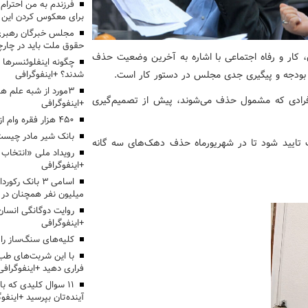
برای معکوس کردن این ر
مجلس خبرگان رهبری:
حقوق ملت باید در چارچو
، کار و رفاه اجتماعی با اشاره به آخرین وضعیت حذف
چگونه اینفلوئنسرها 
بودجه و پیگیری جدی مجلس در دستور کار است.
شدند؟ +اینفوگرافی
3مورد از شبه علم 
ت، افرادی که مشمول حذف می‌شوند، پیش از تصمیم‌گیری
+اینفوگرافی
۴۵۰ هزار فقره وام ازدواج پرداخت خواهد شد
بانک شیر مادر چیست
ولت تایید شود تا در شهریورماه حذف دهک‌های سه گانه
+اینفوگرافی
اسامی ۳ بانک ر
میلیون نفر همچنان در
روایت دوگانگی انسان
+اینفوگرافی
کلیه‌های سنگ‌ساز را 
با این شربت‌های طب 
فراری دهید +اینفوگرافی
۱۱ سوال کلیدی که با
آینده‌تان بپرسید +اینفو