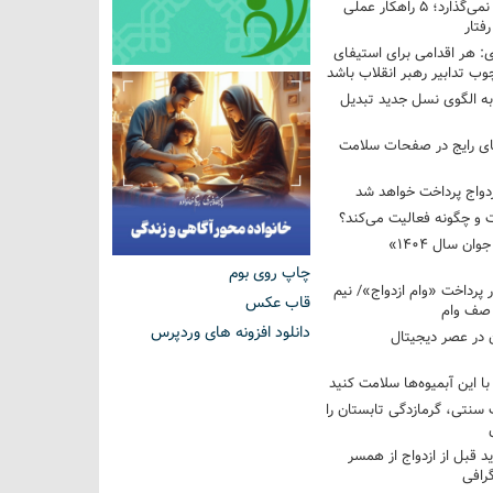
فرزندم به من احترام نمی‌گذارد؛ ۵ راهکار عملی
فتار
 هر اقدامی برای استیفای
ب تدابیر رهبر انقلاب باشد
به الگوی نسل جدید تبدیل
های رایج در صفحات سلامت
 و چگونه فعالیت می‌کند؟
رویداد ملی «انتخاب جوان سال ۱۴۰۴»
چاپ روی بوم
کوردار پرداخت «وام ازدواج»/ نیم
قاب عکس
 صف وام
دانلود افزونه های وردپرس
 در عصر دیجیتال
با این آبمیوه‌ها سلامت کنید
سنتی، گرمازدگی تابستان را
ید قبل از ازدواج از همسر
گرافی