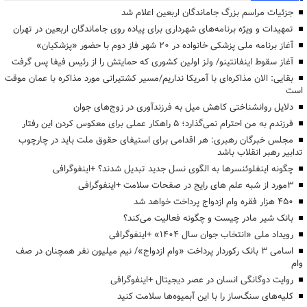
جزئیات مراسم بزرگ جاماندگان اربعین اعلام شد
تمهیدات و ویژه برنامه‌های شهرداری برای پیاده روی جاماندگان اربعین در تهران
آغاز برنامه ملی پزشکی خانواده در ۲۰ شهر فاز دوم با حضور «پزشکیان»
آغاز سقوط اینفانتینو/ ولز اولین کشوری که حمایتش را از رئیس فیفا پس گرفت
بقایی: الان مذاکره‌ای با آمریکا نداریم/مسیر کشتیرانی مورد مذاکره با عمان موقت
است
دلایل روانشناختی کاهش میل به فرزندآوری در زوج‌های جوان
فرزندم به من احترام نمی‌گذارد؛ ۵ راهکار عملی برای معکوس کردن این رفتار
مجلس خبرگان رهبری: هر اقدامی برای استیفای حقوق ملت باید در چارچوب
تدابیر رهبر انقلاب باشد
چگونه اینفلوئنسرها به الگوی نسل جدید تبدیل شدند؟ +اینفوگرافی
3مورد از شبه علم های رایج در صفحات سلامت +اینفوگرافی
۴۵۰ هزار فقره وام ازدواج پرداخت خواهد شد
بانک شیر مادر چیست و چگونه فعالیت می‌کند؟
رویداد ملی «انتخاب جوان سال ۱۴۰۴» +اینفوگرافی
اسامی ۳ بانک رکوردار پرداخت «وام ازدواج»/ نیم میلیون نفر همچنان در صف
وام
روایت دوگانگی انسان در عصر دیجیتال +اینفوگرافی
کلیه‌های سنگ‌ساز را با این آبمیوه‌ها سلامت کنید