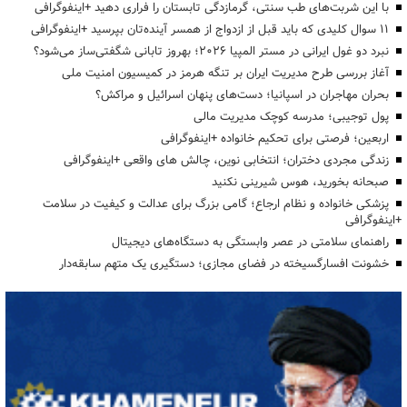
با این شربت‌های طب سنتی، گرمازدگی تابستان را فراری دهید +اینفوگرافی
۱۱ سوال کلیدی که باید قبل از ازدواج از همسر آینده‌تان بپرسید +اینفوگرافی
نبرد دو غول ایرانی در مستر المپیا ۲۰۲۶؛ بهروز تابانی شگفتی‌ساز می‌شود؟
آغاز بررسی طرح مدیریت ایران بر تنگه هرمز در کمیسیون امنیت ملی
بحران مهاجران در اسپانیا؛ دست‌های پنهان اسرائیل و مراکش؟
پول توجیبی؛ مدرسه کوچک مدیریت مالی
اربعین؛ فرصتی برای تحکیم خانواده +اینفوگرافی
زندگی مجردی دختران؛ انتخابی نوین، چالش های واقعی +اینفوگرافی
صبحانه بخورید، هوس شیرینی نکنید
پزشکی خانواده و نظام ارجاع؛ گامی بزرگ برای عدالت و کیفیت در سلامت
+اینفوگرافی
راهنمای سلامتی در عصر وابستگی به دستگاه‌های دیجیتال
خشونت افسارگسیخته در فضای مجازی؛ دستگیری یک متهم سابقه‌دار