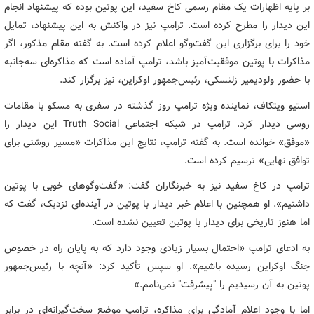
بر پایه اظهارات یک مقام رسمی کاخ سفید، این پوتین بوده که پیشنهاد انجام
این دیدار را مطرح کرده است. ترامپ نیز در واکنش به این پیشنهاد، تمایل
خود را برای برگزاری این گفت‌وگو اعلام کرده است. به گفته مقام مذکور، اگر
مذاکرات با پوتین موفقیت‌آمیز باشد، ترامپ آماده است که مذاکره‌ای سه‌جانبه
با حضور ولودیمیر زلنسکی، رئیس‌جمهور اوکراین، نیز برگزار کند.
استیو ویتکاف، نماینده ویژه ترامپ روز گذشته در سفری به مسکو با مقامات
روسی دیدار کرد. ترامپ در شبکه اجتماعی Truth Social این دیدار را
«موفق» خوانده است. به گفته ترامپ، نتایج این مذاکرات «مسیر روشنی برای
توافق نهایی» ترسیم کرده است.
ترامپ در کاخ سفید نیز به خبرنگاران گفت: «گفت‌وگوهای خوبی با پوتین
داشتیم». او همچنین با اعلام خبر دیدار با پوتین در آینده‌ای نزدیک، گفت که
اما هنوز تاریخی برای دیدار با پوتین تعیین نشده است.
به ادعای ترامپ «احتمال بسیار زیادی وجود دارد که به پایان راه در خصوص
جنگ اوکراین رسیده باشیم». او سپس تأکید کرد: «آنچه با رئیس‌جمهور
پوتین به آن رسیدیم را "پیشرفت" نمی‌نامم.»
اما با وجود اعلام آمادگی برای مذاکره، ترامپ موضع سخت‌گیرانه‌ای در برابر