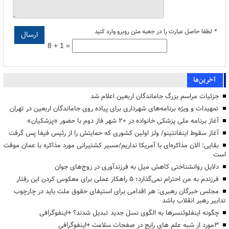
*
لطفا حاصل عبارت را در جعبه متن روبرو وارد کنید
8 + 1 =
آخرین‌ها
جزئیات مراسم بزرگ جاماندگان اربعین اعلام شد
تمهیدات و ویژه برنامه‌های شهرداری برای پیاده روی جاماندگان اربعین در تهران
آغاز برنامه ملی پزشکی خانواده در ۲۰ شهر فاز دوم با حضور «پزشکیان»
آغاز سقوط اینفانتینو/ ولز اولین کشوری که حمایتش را از رئیس فیفا پس گرفت
بقایی: الان مذاکره‌ای با آمریکا نداریم/مسیر کشتیرانی مورد مذاکره با عمان موقت
است
دلایل روانشناختی کاهش میل به فرزندآوری در زوج‌های جوان
فرزندم به من احترام نمی‌گذارد؛ ۵ راهکار عملی برای معکوس کردن این رفتار
مجلس خبرگان رهبری: هر اقدامی برای استیفای حقوق ملت باید در چارچوب
تدابیر رهبر انقلاب باشد
چگونه اینفلوئنسرها به الگوی نسل جدید تبدیل شدند؟ +اینفوگرافی
3مورد از شبه علم های رایج در صفحات سلامت +اینفوگرافی