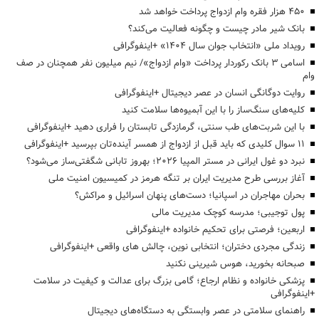
۴۵۰ هزار فقره وام ازدواج پرداخت خواهد شد
بانک شیر مادر چیست و چگونه فعالیت می‌کند؟
رویداد ملی «انتخاب جوان سال ۱۴۰۴» +اینفوگرافی
اسامی ۳ بانک رکوردار پرداخت «وام ازدواج»/ نیم میلیون نفر همچنان در صف
وام
روایت دوگانگی انسان در عصر دیجیتال +اینفوگرافی
کلیه‌های سنگ‌ساز را با این آبمیوه‌ها سلامت کنید
با این شربت‌های طب سنتی، گرمازدگی تابستان را فراری دهید +اینفوگرافی
۱۱ سوال کلیدی که باید قبل از ازدواج از همسر آینده‌تان بپرسید +اینفوگرافی
نبرد دو غول ایرانی در مستر المپیا ۲۰۲۶؛ بهروز تابانی شگفتی‌ساز می‌شود؟
آغاز بررسی طرح مدیریت ایران بر تنگه هرمز در کمیسیون امنیت ملی
بحران مهاجران در اسپانیا؛ دست‌های پنهان اسرائیل و مراکش؟
پول توجیبی؛ مدرسه کوچک مدیریت مالی
اربعین؛ فرصتی برای تحکیم خانواده +اینفوگرافی
زندگی مجردی دختران؛ انتخابی نوین، چالش های واقعی +اینفوگرافی
صبحانه بخورید، هوس شیرینی نکنید
پزشکی خانواده و نظام ارجاع؛ گامی بزرگ برای عدالت و کیفیت در سلامت
+اینفوگرافی
راهنمای سلامتی در عصر وابستگی به دستگاه‌های دیجیتال