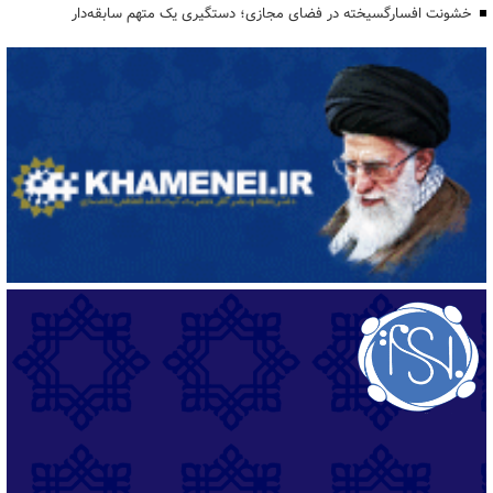
خشونت افسارگسیخته در فضای مجازی؛ دستگیری یک متهم سابقه‌دار