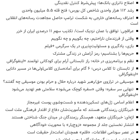
اصلاح ناترازی بانک‌ها؛ پیش‌شرط کنترل نقدینگی
رشد ۱۱۲ هزار واحدی شاخص کل بورس؛ فتح قله ۵.۵ میلیون واحدی
اعتراف رسانه‌های خارجی به شکست ترامپ حاصل مجاهدت رسانه‌های انقلابی
است
عراقچی: توافق با عمان نزدیک است/ تکذیب سهم ۱۱ درصدی ایران از خزر
وقتی از فرزندمان ناراحتیم، چه بگوییم و چه نگوییم
بازی، یادگیری و مسئولیت‌پذیری در یک سرگرمی +فیلم
حریم‌ها را بشناسیم؛ رمز آرامش در زندگی مشترک
نظم و برنامه‌ریزی در خانه؛ راز تابستانی آرام برای کودکانی توانمند +اینفوگرافی
از تابستان تا کلاس درس؛ ۶ گام برای آماده‌سازی کلاس‌اولی‌ها در مسیر دانایی
+اینفوگرافی
موسیقی در ترازوی حق/رهبر شهید درباره حلال و حرام بودن موسیقی چه گفتند؟
تنهایی سر سفره؛ وقتی «سفره کوچک می‌شود» سلامتی هم تهدید می‌شود
+اینفوگرافی
اعلام اسامی ژل‌های تسکین‌دهنده و شست‌وشوی پوست غیرمجاز
خبرنگاران رزمندگانی هستند که مأموریت‌شان دفاع از اقتدار فرهنگی ملت است
اژه‌ای: خبرنگاران متعهد، هم‌سنگر رزمندگان در میدان جنگ شناختی هستند
انتشار نخستین جلد از مجموعه «زوج‌یار» با محوریت خودآگاهی
در عصر سونامی اطلاعات، «قلم» همچنان امانت‌دار حقیقت است
جزئیات مراسم بزرگ جاماندگان اربعین اعلام شد