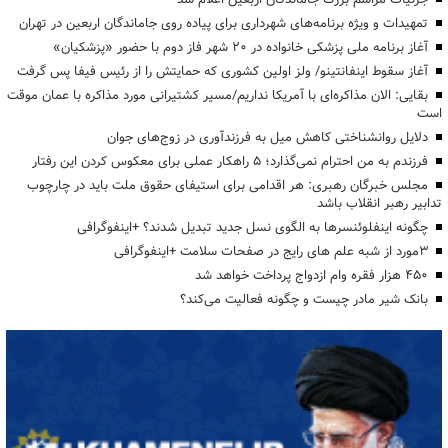
تمهیدات و ویژه برنامه‌های شهرداری برای پیاده روی جاماندگان اربعین در تهران
آغاز برنامه ملی پزشکی خانواده در ۲۰ شهر فاز دوم با حضور «پزشکیان»
آغاز سقوط اینفانتینو/ ولز اولین کشوری که حمایتش را از رئیس فیفا پس گرفت
بقایی: الان مذاکره‌ای با آمریکا نداریم/مسیر کشتیرانی مورد مذاکره با عمان موقت
است
دلایل روانشناختی کاهش میل به فرزندآوری در زوج‌های جوان
فرزندم به من احترام نمی‌گذارد؛ ۵ راهکار عملی برای معکوس کردن این رفتار
مجلس خبرگان رهبری: هر اقدامی برای استیفای حقوق ملت باید در چارچوب
تدابیر رهبر انقلاب باشد
چگونه اینفلوئنسرها به الگوی نسل جدید تبدیل شدند؟ +اینفوگرافی
3مورد از شبه علم های رایج در صفحات سلامت +اینفوگرافی
۴۵۰ هزار فقره وام ازدواج پرداخت خواهد شد
بانک شیر مادر چیست و چگونه فعالیت می‌کند؟