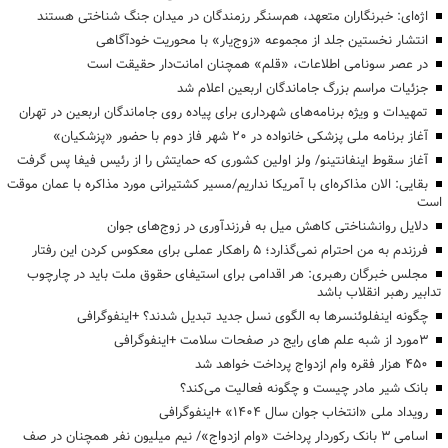
اژه‌ای: خبرنگاران متعهد، هم‌سنگر رزمندگان در میدان جنگ شناختی هستند
انتشار نخستین جلد از مجموعه «زوج‌یار» با محوریت خودآگاهی
در عصر سونامی اطلاعات، «قلم» همچنان امانت‌دار حقیقت است
جزئیات مراسم بزرگ جاماندگان اربعین اعلام شد
تمهیدات و ویژه برنامه‌های شهرداری برای پیاده روی جاماندگان اربعین در تهران
آغاز برنامه ملی پزشکی خانواده در ۲۰ شهر فاز دوم با حضور «پزشکیان»
آغاز سقوط اینفانتینو/ ولز اولین کشوری که حمایتش را از رئیس فیفا پس گرفت
بقایی: الان مذاکره‌ای با آمریکا نداریم/مسیر کشتیرانی مورد مذاکره با عمان موقت
است
دلایل روانشناختی کاهش میل به فرزندآوری در زوج‌های جوان
فرزندم به من احترام نمی‌گذارد؛ ۵ راهکار عملی برای معکوس کردن این رفتار
مجلس خبرگان رهبری: هر اقدامی برای استیفای حقوق ملت باید در چارچوب
تدابیر رهبر انقلاب باشد
چگونه اینفلوئنسرها به الگوی نسل جدید تبدیل شدند؟ +اینفوگرافی
3مورد از شبه علم های رایج در صفحات سلامت +اینفوگرافی
۴۵۰ هزار فقره وام ازدواج پرداخت خواهد شد
بانک شیر مادر چیست و چگونه فعالیت می‌کند؟
رویداد ملی «انتخاب جوان سال ۱۴۰۴» +اینفوگرافی
اسامی ۳ بانک رکوردار پرداخت «وام ازدواج»/ نیم میلیون نفر همچنان در صف