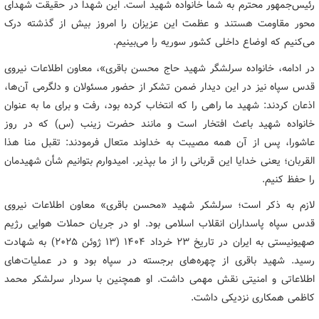
رئیس‌جمهور محترم به شما خانواده شهید است. این شهدا در حقیقت شهدای
محور مقاومت هستند و عظمت این عزیزان را امروز بیش از گذشته درک
می‌کنیم که اوضاع داخلی کشور سوریه را می‌بینیم.
در ادامه، خانواده سرلشگر شهید حاج محسن باقری»، معاون اطلاعات نیروی
قدس سپاه نیز در این دیدار ضمن تشکر از حضور مسئولان و دلگرمی آن‌ها،
اذعان کردند: شهید ما راهی را که انتخاب کرده بود، رفت و برای ما به عنوان
خانواده شهید باعث افتخار است و مانند حضرت زینب (س) که در روز
عاشورا، پس از آن همه مصیبت به خداوند متعال فرمودند: تقبل منا هذا
القربان؛ یعنی خدایا این قربانی را از ما بپذیر. امیدوارم بتوانیم شأن شهیدمان
را حفظ کنیم.
لازم به ذکر است؛ سرلشکر شهید «محسن باقری» معاون اطلاعات نیروی
قدس سپاه پاسداران انقلاب اسلامی بود. او در جریان حملات هوایی رژیم
صهیونیستی به ایران در تاریخ ۲۳ خرداد ۱۴۰۴ (۱۳ ژوئن ۲۰۲۵) به شهادت
رسید. شهید باقری از چهره‌های برجسته در سپاه بود و در عملیات‌های
اطلاعاتی و امنیتی نقش مهمی داشت. او همچنین با سردار سرلشکر محمد
کاظمی همکاری نزدیکی داشت.