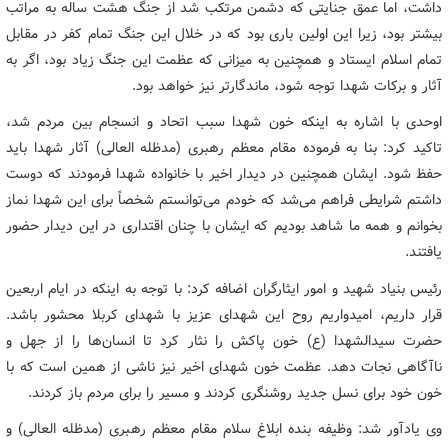
داشت، اما عمق جنایتی که دشمن مرتکب شد از جنگ هشت ساله به مراتب
بیشتر بود، زیرا این اولین باری بود که در خلال این جنگ تمام کفر در مقابل
تمام اسلام ایستاد و همچنین به میزانی که عظمت این جنگ زیاد بود، اگر به
آثار و برکات شهدا توجه شود، ماندگارتر نیز خواهد بود.
اوحدی با اشاره به اینکه خون شهدا سبب اتحاد و انسجام بین مردم شد،
تاکید کرد: بنا به فرموده مقام معظم رهبری (مدظله العالی) آثار شهدا باید
حفظ شود. ایشان همچنین در دیدار اخیر با خانواده شهدا فرمودند که دوست
داشتم شرایطی فراهم می‌شد که خودم می‌توانستم شخصاً برای این شهدا نماز
بخوانم و همه ما شاهد بودیم که ایشان با چنان اقتداری در این دیدار حضور
یافتند.
رئیس بنیاد شهید و امور ایثارگران اضافه کرد: با توجه به اینکه در ایام اربعین
قرار داریم، امیدواریم روح این شهدای عزیز با شهدای کربلا محشور باشد.
حضرت سیدالشهدا (ع) خون پاکش را نثار کرد تا انسان‌ها را از جهل و
ناآگاهی نجات دهد. عظمت خون شهدای اخیر نیز ناشی از همین است که با
خون خود برای نسل جدید روشنگری کردند و مسیر را برای مردم باز کردند.
وی یادآور شد: وظیفه بنده ابلاغ سلام مقام معظم رهبری (مدظله العالی) و