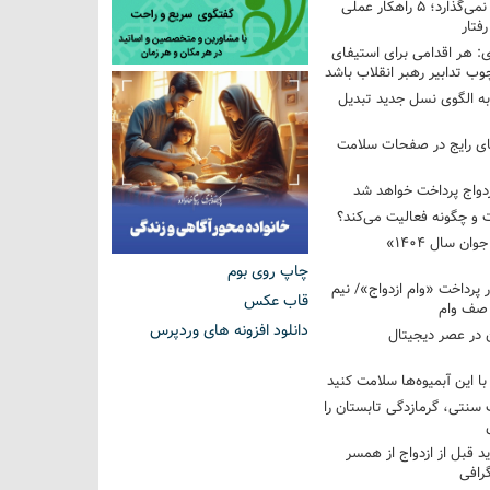
فرزندم به من احترام نمی‌گذارد؛ ۵ راهکار عملی
فتار
 هر اقدامی برای استیفای
ب تدابیر رهبر انقلاب باشد
به الگوی نسل جدید تبدیل
های رایج در صفحات سلامت
 و چگونه فعالیت می‌کند؟
رویداد ملی «انتخاب جوان سال ۱۴۰۴»
چاپ روی بوم
کوردار پرداخت «وام ازدواج»/ نیم
قاب عکس
 صف وام
دانلود افزونه های وردپرس
 در عصر دیجیتال
با این آبمیوه‌ها سلامت کنید
سنتی، گرمازدگی تابستان را
ید قبل از ازدواج از همسر
گرافی