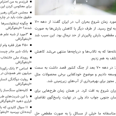
برای معکوس کردن این ر
مجلس خبرگان رهبری:
حقوق ملت باید در چارچو
؛ دکتر سامان جوادی در مورد زمان شروع بحران آب در ایران گفت: از دهه ۷۰
چگونه اینفلوئنسرها 
شدند؟ +اینفوگرافی
ره‌برداری زیاد از آب‌های زیرزمینی شروع شد و در دهه ۸۰ به اوج رسید. از طرف دیگر با کاهش بارش‌ها به صورت
3مورد از شبه علم 
و ۹۰ به جز برخی بارش‌های مقطعی، بارش پائین‌تر از حد نرمال بود. این سبب شد
+اینفوگرافی
۴۵۰ هزار فقره وام ازدواج پرداخت خواهد شد
ه‌ها که به تالاب‌ها و دریاچه‌ها منتهی می‌شد کاهش
بانک شیر مادر چیست
تلف به هم زدیم.
+اینفوگرافی
عضو هیئت‌علمی گروه مهندسی آب دانشگاه تهران اظهار کرد: در دهه ۷۰ بعد از جنگ کشور قصد داشت به سمت
اسامی ۳ بانک ر
میلیون نفر همچنان در
توسعه دادیم و موضوع خودکفایی برخی محصولات مثل
روایت دوگانگی انسان
وز برای بهره‌برداری از آب‌های زیرزمینی شد.
+اینفوگرافی
وران شروع به افت کرد. در همان زمان طرح‌هایی برای
کلیه‌های سنگ‌ساز را 
با این شربت‌های طب 
سان جنوبی جواب داد ولی در نهایت پاسخ‌گوی تقاضای
فراری دهید +اینفوگرافی
۱۱ سوال کلیدی که با
آینده‌تان بپرسید +اینفو
تاسفانه ما خیلی از مسائل را به صورت مقطعی حل