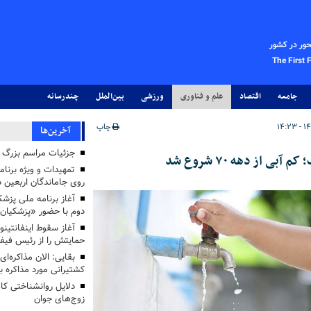
حور در کشور
The First 
جامعه
اقتصاد
علم و فناوری
ورزشی
بین‌الملل
چندرسانه
چاپ
آخرین‌ها
جزئیات مراسم بزرگ ج
 از دهه ۷۰ شروع شد
تمهیدات و ویژه برنام
روی جاماندگان اربعین د
دوم با حضور «پزشکیان
آغاز سقوط اینفانتینو
حمایتش را از رئیس فی
بقایی: الان مذاکره‌ای
کشتیرانی مورد مذاکره 
دلایل روانشناختی کا
زوج‌های جوان