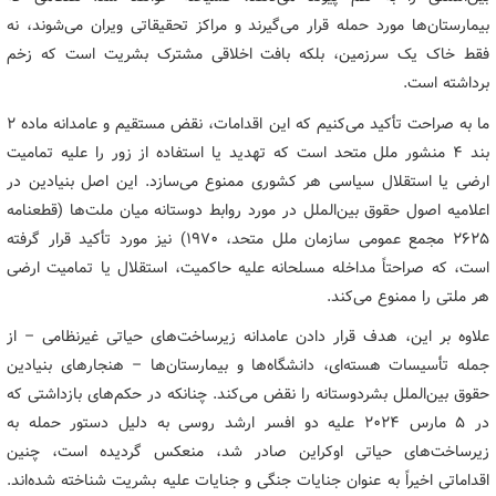
بیمارستان‌ها مورد حمله قرار می‌گیرند و مراکز تحقیقاتی ویران می‌شوند، نه
فقط خاک یک سرزمین، بلکه بافت اخلاقی مشترک بشریت است که زخم
برداشته است.
ما به صراحت تأکید می‌کنیم که این اقدامات، نقض مستقیم و عامدانه ماده 2
بند 4 منشور ملل متحد است که تهدید یا استفاده از زور را علیه تمامیت
ارضی یا استقلال سیاسی هر کشوری ممنوع می‌سازد. این اصل بنیادین در
اعلامیه اصول حقوق بین‌الملل در مورد روابط دوستانه میان ملت‌ها (قطعنامه
2625 مجمع عمومی سازمان ملل متحد، 1970) نیز مورد تأکید قرار گرفته
است، که صراحتاً مداخله مسلحانه علیه حاکمیت، استقلال یا تمامیت ارضی
هر ملتی را ممنوع می‌کند.
علاوه بر این، هدف قرار دادن عامدانه زیرساخت‌های حیاتی غیرنظامی – از
جمله تأسیسات هسته‌ای، دانشگاه‌ها و بیمارستان‌ها – هنجارهای بنیادین
حقوق بین‌الملل بشردوستانه را نقض می‌کند. چنانکه در حکم‌های بازداشتی که
در 5 مارس 2024 علیه دو افسر ارشد روسی به دلیل دستور حمله به
زیرساخت‌های حیاتی اوکراین صادر شد، منعکس گردیده است، چنین
اقداماتی اخیراً به عنوان جنایات جنگی و جنایات علیه بشریت شناخته شده‌اند.