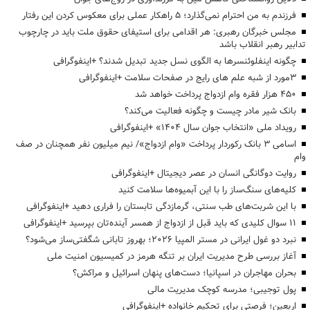
فرزندم به من احترام نمی‌گذارد؛ ۵ راهکار عملی برای معکوس کردن این رفتار
مجلس خبرگان رهبری: هر اقدامی برای استیفای حقوق ملت باید در چارچوب
تدابیر رهبر انقلاب باشد
چگونه اینفلوئنسرها به الگوی نسل جدید تبدیل شدند؟ +اینفوگرافی
3مورد از شبه علم های رایج در صفحات سلامت +اینفوگرافی
۴۵۰ هزار فقره وام ازدواج پرداخت خواهد شد
بانک شیر مادر چیست و چگونه فعالیت می‌کند؟
رویداد ملی «انتخاب جوان سال ۱۴۰۴» +اینفوگرافی
اسامی ۳ بانک رکوردار پرداخت «وام ازدواج»/ نیم میلیون نفر همچنان در صف
وام
روایت دوگانگی انسان در عصر دیجیتال +اینفوگرافی
کلیه‌های سنگ‌ساز را با این آبمیوه‌ها سلامت کنید
با این شربت‌های طب سنتی، گرمازدگی تابستان را فراری دهید +اینفوگرافی
۱۱ سوال کلیدی که باید قبل از ازدواج از همسر آینده‌تان بپرسید +اینفوگرافی
نبرد دو غول ایرانی در مستر المپیا ۲۰۲۶؛ بهروز تابانی شگفتی‌ساز می‌شود؟
آغاز بررسی طرح مدیریت ایران بر تنگه هرمز در کمیسیون امنیت ملی
بحران مهاجران در اسپانیا؛ دست‌های پنهان اسرائیل و مراکش؟
پول توجیبی؛ مدرسه کوچک مدیریت مالی
اربعین؛ فرصتی برای تحکیم خانواده +اینفوگرافی