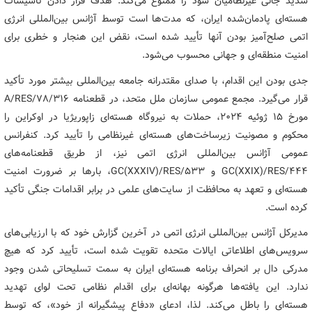
شدید جانی غیرنظامیان شود را ممنوع می‌کند. هدف قرار دادن تأسیسات
هسته‌ای پادمان‌شده ایران، که مدت‌ها است توسط آژانس بین‌المللی انرژی
اتمی صلح‌آمیز بودن آنها تأیید شده است، نقض این هنجار و خطری برای
امنیت منطقه‌ای و جهانی محسوب می‌شود.
جدی بودن این اقدام، با صدای مقتدرانه جامعه بین‌المللی بیشتر مورد تأکید
قرار می‌گیرد. مجمع عمومی سازمان ملل متحد، در قطعنامه A/RES/78/316
مورخ 15 ژوئیه 2024، حملات به نیروگاه هسته‌ای زاپوریژیا در اوکراین را
محکوم و مصونیت زیرساخت‌های هسته‌ای غیرنظامی را تأیید کرد. کنفرانس
عمومی آژانس بین‌المللی انرژی اتمی نیز، از طریق قطعنامه‌های
GC(XXIX)/RES/444 و GC(XXXIV)/RES/533، بارها بر ضرورت امنیت
هسته‌ای و تعهد به محافظت از سایت‌های علمی در برابر اقدامات جنگی تأکید
کرده است.
مدیرکل آژانس بین‌المللی انرژی اتمی در آخرین گزارش خود که با ارزیابی‌های
سرویس‌های اطلاعاتی ایالات متحده تقویت شده است، تأیید کرد که هیچ
مدرکی دال بر انحراف برنامه هسته‌ای ایران به سمت تسلیحاتی شدن وجود
ندارد. این یافته‌ها هرگونه بهانه‌ای برای اقدام نظامی تحت لوای تهدید
هسته‌ای را باطل می‌کند. لذا، ادعای «دفاع پیشگیرانه از خود»، که توسط