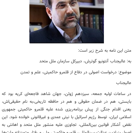
متن این نامه به شرح زیر است:
به: عالیجناب آنتونیو گوترش، دبیرکل سازمان ملل متحد
موضوع: درخواست اصولی در دفاع از قلمرو حاکمیتی، علم و تمدن
عالیجناب
در ساعات اولیه جمعه، سیزدهم ژوئن، جهان شاهد فاجعه‌ای کریه بود که
بایستی، هم در ضمان حقوقی و هم در حافظه تاریخی،به نام حقیقی‌اش،
یعنی اقدام جنگی از پیش برنامه‌ریزی شده علیه قلمرو حاکمیتی جمهوری
اسلامی ایران، توسط رژیم اسرائیل با نیتی عمدی و غیرقانونی خوانده شود. این
نقض آشکار قوانین بین‌المللی، تجاوزی علیه منشور ملل متحد و اهانتی به
اصول بنیادین عدالت بین‌المللی، قلمرو حاکمیتی ملی و رفتار متمدنانه ملت‌ها