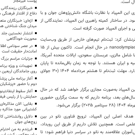
پوست غیرمجاز
ال است.
خبرنگاران رزمندگانی
ی این المپیاد با نظارت باشگاه دانش‌پژوهان جوان و با
دفاع از اقتدار فرهنگی
ود. در ساختار کمیته راهبری این المپیاد، نمایندگانی از
اژه‌ای: خبرنگاران مت
میدان جنگ شناختی هس
ی و اجرای المپیاد صورت گرفته است.
انتشار نخستین جلد ا
محوریت خودآگاهی
اطرنشان کرد: ثبت‌نام تیم‌های خارجی از طریق وب‌سایت
در عصر سونامی اطلا
رسمی المپیاد به نشانی nanoolympiad.org (http://nanoolympiad.org/) در حال انجام است. تاکنون بیش از 15
امانت‌دار حقیقت است
ها شامل مالزی، عربستان سعودی، ایالات متحده آمریکا،
جزئیات مراسم بزرگ ج
 و ایران هستند. با توجه به زمان باقی‌مانده تا پایان
تمهیدات و ویژه برنام
ثبت‌نام، احتمال افزایش تعداد کشورهای شرکت‌کننده وجود دارد. مهلت ثبت‌نام تا هشتم مردادماه 1404 (30 جولای
روی جاماندگان اربعین د
دوم با حضور «پزشکیان
ین المپیاد به‌صورت مجازی برگزار خواهد شد که در حال
آغاز سقوط اینفانتینو
حمایتش را از رئیس فی
ال‌های بعد، برنامه داریم که به سمت برگزاری حضوری
بقایی: الان مذاکره‌ای
می‌شود.
کشتیرانی مورد مذاکره 
دف اصلی این المپیاد، ترویج فناوری نانو در بین
دلایل روانشناختی کا
زوج‌های جوان
م علمی است. همچنین تلاش داریم از طریق این رویداد،
موزان علاقه‌مند به نانو در سراسر دنیا فراهم شود؛ تا
برای معکوس کردن این ر