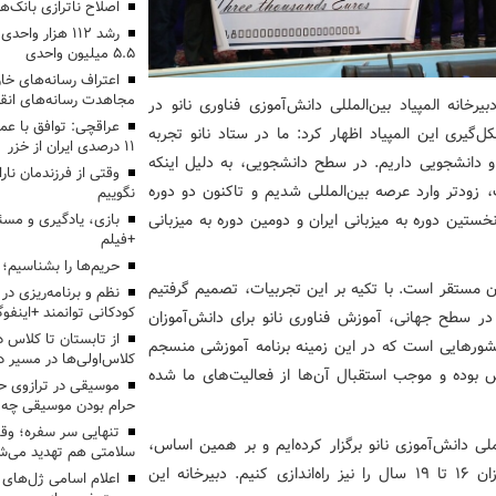
اصلاح ناترازی بانک‌
رشد ۱۱۲ هزار 
۵.۵ میلیون واحدی
اعتراف رسانه‌های 
مجاهدت رسانه‌های انق
خانه المپیاد بین‌المللی دانش‌آموزی فناوری نانو در
عراقچی: توافق با ع
‌گیری این المپیاد اظهار کرد: ما در ستاد نانو تجربه
۱۱ درصدی ایران از خزر
و دانشجویی داریم. در سطح دانشجویی، به دلیل اینکه
وقتی از فرزندمان نار
 زودتر وارد عرصه بین‌المللی شدیم و تاکنون دو دوره
نگوییم
خستین دوره به میزبانی ایران و دومین دوره به میزبانی
بازی، یادگیری و مسئ
+فیلم
حریم‌ها را بشناسیم؛
ران مستقر است. با تکیه بر این تجربیات، تصمیم گرفتیم
نظم و برنامه‌ریزی در 
کودکانی توانمند +اینفوگ
 در سطح جهانی، آموزش فناوری نانو برای دانش‌آموزان
 کشورهایی است که در این زمینه برنامه آموزشی منسجم
کلاس‌اولی‌ها در مسیر دا
ش بوده و موجب استقبال آن‌ها از فعالیت‌های ما شده
موسیقی در ترازوی حق
حرام بودن موسیقی چه 
تنهایی سر سفره؛ و
یران تاکنون 13 یا 14 دوره المپیاد ملی دانش‌آموزی نانو برگزار کرده‌ایم و بر همین اساس،
سلامتی هم تهدید می‌شو
تصمیم گرفتیم المپیاد بین‌المللی فناوری نانو ویژه دانش‌آموزان 16 تا 19 سال را نیز راه‌اندازی کنیم. دبیرخانه این
اعلام اسامی ژل‌های