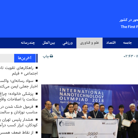
حور در کشور
The First 
جامعه
اقتصاد
علم و فناوری
ورزشی
بین‌الملل
چندرسانه
چاپ
آخرین‌ها
راهکارهای تقویت تاب
اجتماعی + فیلم
سواد رسانه‌ای؛ واکسن
اخبار جعلی ایمن می‌کند
پزشکی خانواده؛ چرا
سلامت یا اصلاحات واقع 
فرمول خنک شدن در ر
مناسب نوزادان و سالمن
هشدار پلیس تهران بز
کودکان، ابزار کسب درآ
از نقاط ضعف همسرم