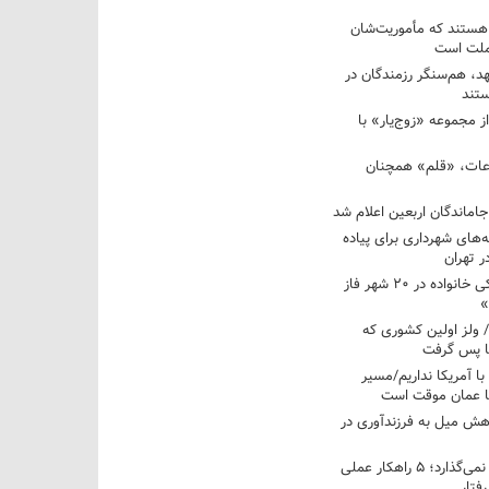
 هستند که مأموریت‌شان
 ملت است
عهد، هم‌سنگر رزمندگان در
تند
ز مجموعه «زوج‌یار» با
عات، «قلم» همچنان
اماندگان اربعین اعلام شد
ه‌های شهرداری برای پیاده
ر تهران
آغاز برنامه ملی پزشکی خانواده در ۲۰ شهر فاز
»
/ ولز اولین کشوری که
فا پس گرفت
 با آمریکا نداریم/مسیر
با عمان موقت است
هش میل به فرزندآوری در
فرزندم به من احترام نمی‌گذارد؛ ۵ راهکار عملی
فتار