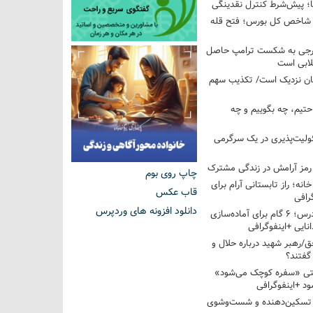
ها؛ پیش‌شرط کنترل نقدینگی
واحدی شاخص کل بورس؛ فتح قله
خارجی به شکست ترامپ حاصل
لابی است
مان نزدیک است/ تکذیب سهم
احتیم، چه بگوییم و چه
ولیت‌پذیری در یک سرگرمی
 رمز آرامش در زندگی مشترک
چاپ روی بوم
خانه؛ راز تابستانی آرام برای
قاب عکس
رافی
دانلود افزونه های وردپرس
از تابستان تا کلاس درس؛ ۶ گام برای آماده‌سازی
نایی +اینفوگرافی
/رهبر شهید درباره حلال و
گفتند؟
قتی «سفره کوچک می‌شود»
د +اینفوگرافی
 تسکین‌دهنده و شست‌وشوی