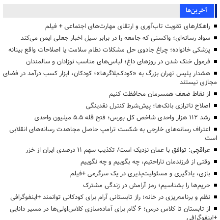
آخرین‌ها
راهکارهای تقویت تاب‌آوری و ارتقای مهارت‌های اجتماعی + فیلم
سواد رسانه‌ای؛ واکسنی که جامعه را در برابر سیل اخبار جعلی ایمن می‌کند
پزشکی خانواده؛ چراغ جادوی حل مشکلات نظام سلامت یا اصلاحات واقع بینانه
فرمول خنک شدن در روزهای داغ؛ لباس‌های مناسب نوزادان و سالمندان
هشدار پلیس تهران بزرگ به «کودک‌بلاگرها»؛ کودکان، ابزار کسب درآمد در فضای
مجازی نیستند
از نقاط ضعف همسرمان محافظت کنیم
اصلاح ناترازی بانک‌ها؛ پیش‌شرط کنترل نقدینگی
رشد ۱۱۲ هزار واحدی شاخص کل بورس؛ فتح قله ۵.۵ میلیون واحدی
اعتراف رسانه‌های خارجی به شکست ترامپ حاصل مجاهدت رسانه‌های انقلابی
است
عراقچی: توافق با عمان نزدیک است/ تکذیب سهم ۱۱ درصدی ایران از خزر
وقتی از فرزندمان ناراحتیم، چه بگوییم و چه نگوییم
بازی، یادگیری و مسئولیت‌پذیری در یک سرگرمی +فیلم
حریم‌ها را بشناسیم؛ رمز آرامش در زندگی مشترک
نظم و برنامه‌ریزی در خانه؛ راز تابستانی آرام برای کودکانی توانمند +اینفوگرافی
از تابستان تا کلاس درس؛ ۶ گام برای آماده‌سازی کلاس‌اولی‌ها در مسیر دانایی
+اینفوگرافی