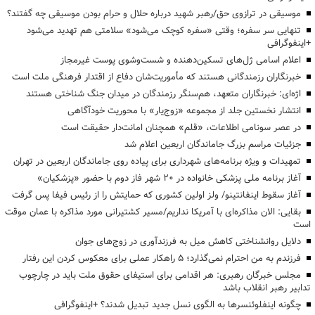
موسیقی در ترازوی حق/رهبر شهید درباره حلال و حرام بودن موسیقی چه گفتند؟
تنهایی سر سفره؛ وقتی «سفره کوچک می‌شود» سلامتی هم تهدید می‌شود
+اینفوگرافی
اعلام اسامی ژل‌های تسکین‌دهنده و شست‌وشوی پوست غیرمجاز
خبرنگاران رزمندگانی هستند که مأموریت‌شان دفاع از اقتدار فرهنگی ملت است
اژه‌ای: خبرنگاران متعهد، هم‌سنگر رزمندگان در میدان جنگ شناختی هستند
انتشار نخستین جلد از مجموعه «زوج‌یار» با محوریت خودآگاهی
در عصر سونامی اطلاعات، «قلم» همچنان امانت‌دار حقیقت است
جزئیات مراسم بزرگ جاماندگان اربعین اعلام شد
تمهیدات و ویژه برنامه‌های شهرداری برای پیاده روی جاماندگان اربعین در تهران
آغاز برنامه ملی پزشکی خانواده در ۲۰ شهر فاز دوم با حضور «پزشکیان»
آغاز سقوط اینفانتینو/ ولز اولین کشوری که حمایتش را از رئیس فیفا پس گرفت
بقایی: الان مذاکره‌ای با آمریکا نداریم/مسیر کشتیرانی مورد مذاکره با عمان موقت
است
دلایل روانشناختی کاهش میل به فرزندآوری در زوج‌های جوان
فرزندم به من احترام نمی‌گذارد؛ ۵ راهکار عملی برای معکوس کردن این رفتار
مجلس خبرگان رهبری: هر اقدامی برای استیفای حقوق ملت باید در چارچوب
تدابیر رهبر انقلاب باشد
چگونه اینفلوئنسرها به الگوی نسل جدید تبدیل شدند؟ +اینفوگرافی