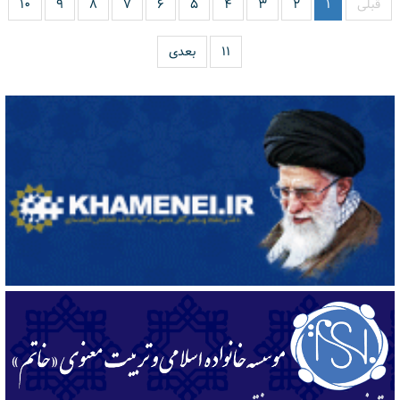
قبلی
۱
۲
۳
۴
۵
۶
۷
۸
۹
۱۰
۱۱
بعدی