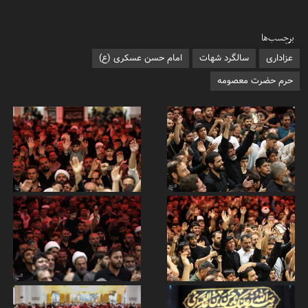
برچسب‌ها
عزاداری
سالگرد شهات
امام حسن عسکری (ع)
حرم حضرت معصومه