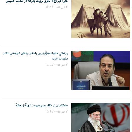
علی‌اکبر(ع)؛ الگوی تربیت پدرانه در مکتب حسینی
۲ تیر ۰۵ - ۱۶:۲۴
پزشکی خانواده مؤثرترین راهکار ارتقای کارآمدی نظام
سلامت است
۲ تیر ۰۵ - ۱۵:۵۷
جایگاه زن در نگاه رهبر شهید: اَلمَراَةُ رَیحانَةٌ
۲ تیر ۰۵ - ۱۵:۴۷