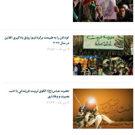
کودکان را به طبیعت برگردانیم؛ رونق یادگیری آفلاین
در سال ۲۰۲۶
۹ تیر ۰۵ - ۱۲:۵۲
حضرت عباس(ع)؛ الگوی تربیت فرزندانی با ادب،
بصیرت و وفاداری
۸ تیر ۰۵ - ۲۱:۴۴