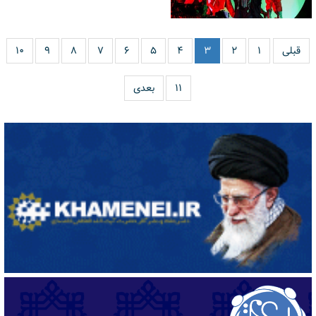
قبلی
۱
۲
۳
۴
۵
۶
۷
۸
۹
۱۰
۱۱
بعدی