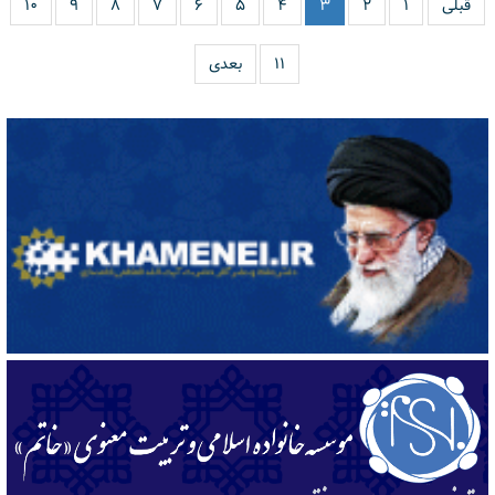
قبلی
۱
۲
۳
۴
۵
۶
۷
۸
۹
۱۰
۱۱
بعدی